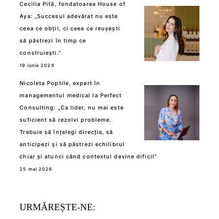
Cecilia Pită, fondatoarea House of
Aya: „Succesul adevărat nu este
ceea ce obții, ci ceea ce reușești
să păstrezi în timp ce
construiești.”
19 iunie 2026
Nicoleta Poptile, expert în
managementul medical la Perfect
Consulting: „Ca lider, nu mai este
suficient să rezolvi probleme.
Trebuie să înțelegi direcția, să
anticipezi și să păstrezi echilibrul
chiar și atunci când contextul devine dificil”
25 mai 2026
URMĂREȘTE-NE: