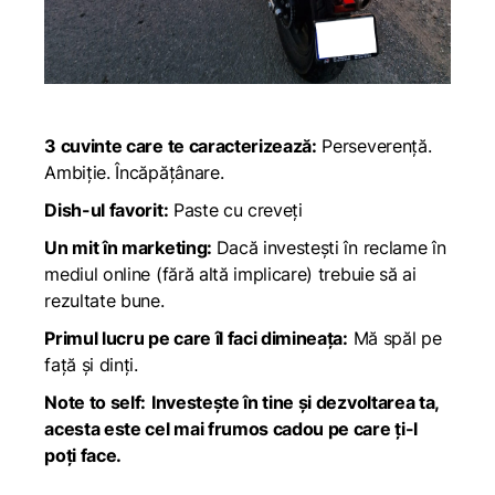
3 cuvinte care te caracterizează:
Perseverență.
Ambiție. Încăpățânare.
Dish-ul favorit:
Paste cu creveți
Un mit în marketing:
Dacă investești în reclame în
mediul online (fără altă implicare) trebuie să ai
rezultate bune.
Primul lucru pe care îl faci dimineața:
Mă spăl pe
față și dinți.
Note to self:
Investește în tine și dezvoltarea ta,
acesta este cel mai frumos cadou pe care ți-l
poți face.