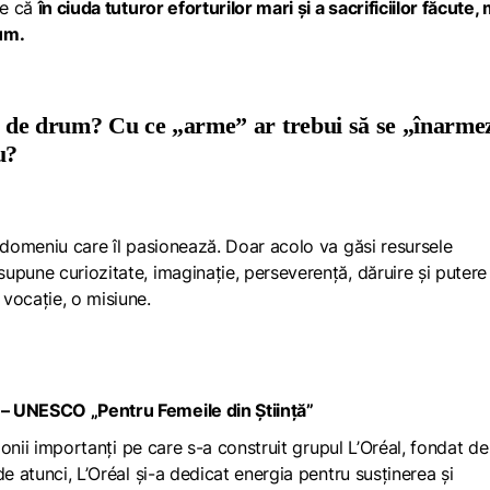
ne că
în ciuda tuturor eforturilor mari și a sacrificiilor făcute,
rum.
ut de drum? Cu ce „arme” ar trebui să se „înarme
u?
n domeniu care îl pasionează. Doar acolo va găsi resursele
upune curiozitate, imaginație, perseverență, dăruire și putere
 vocație, o misiune.
l – UNESCO „Pentru Femeile din
Ș
tiin
ț
ă”
ilonii importanți pe care s-a construit grupul L’Oréal, fondat de
e atunci, L’Oréal și-a dedicat energia pentru susținerea și