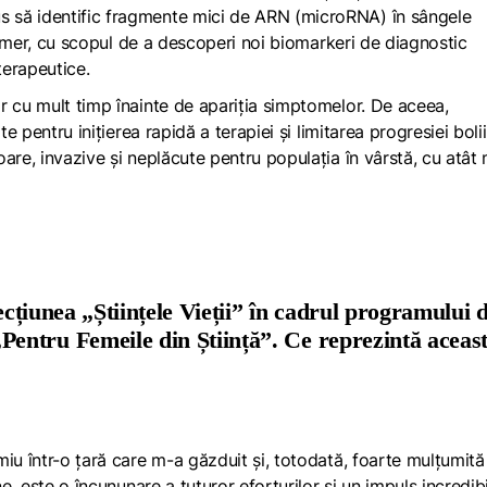
 să identific fragmente mici de ARN (microRNA) în sângele
heimer, cu scopul de a descoperi noi biomarkeri de diagnostic
terapeutice.
r cu mult timp înainte de apariția simptomelor. De aceea,
e pentru inițierea rapidă a terapiei și limitarea progresiei bolii
are, invazive și neplăcute pentru populația în vârstă, cu atât 
secțiunea „Științele Vieții” în cadrul programului 
ntru Femeile din Știință”. Ce reprezintă aceas
iu într-o țară care m-a găzduit și, totodată, foarte mulțumită
e, este o încununare a tuturor eforturilor și un impuls incredib