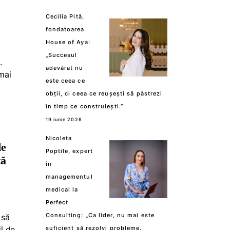
Cecilia Pită,
fondatoarea
House of Aya:
„Succesul
.
adevărat nu
mai
este ceea ce
obții, ci ceea ce reușești să păstrezi
în timp ce construiești.”
19 iunie 2026
Nicoleta
de
Poptile, expert
tă
în
managementul
medical la
Perfect
Consulting: „Ca lider, nu mai este
 să
il de
suficient să rezolvi probleme.