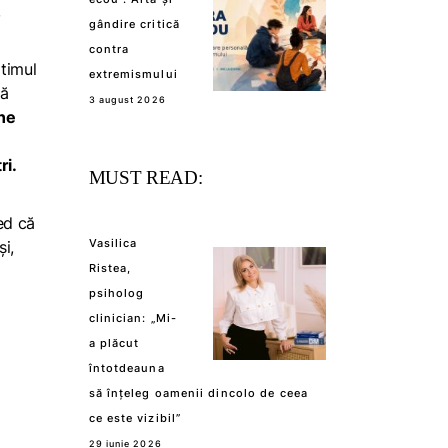
,
gândire critică
contra
ltimul
extremismului
nă
3 august 2026
ne
ri.
MUST READ:
ed că
Vasilica
i,
Ristea,
psiholog
clinician: „Mi-
a plăcut
întotdeauna
să înțeleg oamenii dincolo de ceea
ce este vizibil”
29 iunie 2026