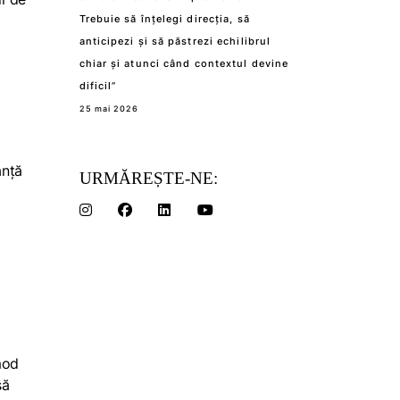
Trebuie să înțelegi direcția, să
anticipezi și să păstrezi echilibrul
chiar și atunci când contextul devine
dificil”
25 mai 2026
anță
URMĂREȘTE-NE:
mod
să