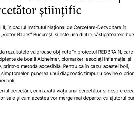
etător științific
 II, în cadrul
Institutul Național de Cercetare-Dezvoltare în
 „Victor Babeș”
București și este una dintre câștigătoarele bur
da rezultatele valoroase obținute în proiectul REDBRAIN, care
ncipiente de boală Alzheimer, biomarkeri asociați inflamației și
iv, printr-o metodă accesibilă. Pentru că în cazul acestei boli,
a simptomelor, punerea unui diagnostic timpuriu devine o prior
ei bolii.
niul cercetării, cum arată viața unui cercetător și despre cee
lor sale și cum acestea vor merge mai departe, cu ajutorul bu