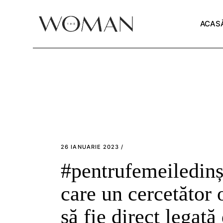
Skip
to
the
ACAS
content
26 IANUARIE 2023
#pentrufemeiledinșt
care un cercetător o
să fie direct legată