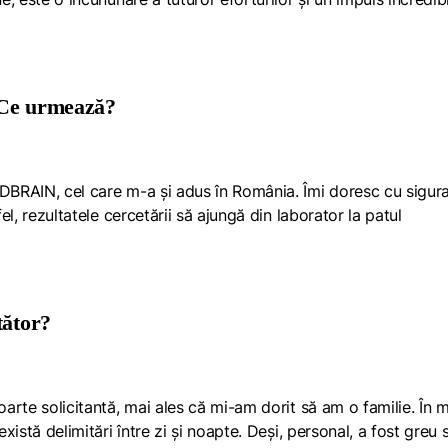
 Ce urmează?
EDBRAIN, cel care m-a și adus în România. Îmi doresc cu sigur
fel, rezultatele cercetării să ajungă din laborator la patul
etător?
foarte solicitantă, mai ales că mi-am dorit să am o familie. În 
există delimitări între zi și noapte. Deși, personal, a fost greu 