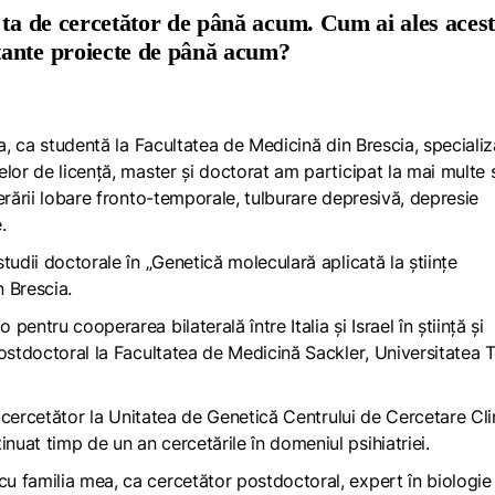
 ta de cercetător de până acum. Cum ai ales aces
tante proiecte de până acum?
ia, ca studentă la
Facultatea de Medicină din Brescia
, speciali
elor de licență, master și doctorat am participat la mai multe s
erării lobare fronto-temporale, tulburare depresivă, depresie
e.
tudii doctorale în „Genetică moleculară aplicată la științe
n Brescia.
lo
pentru cooperarea bilaterală între Italia și Israel în știință și
postdoctoral la
Facultatea de Medicină Sackler
,
Universitatea T
a cercetător la
Unitatea de Genetică Centrului de Cercetare Cli
nuat timp de un an cercetările în domeniul psihiatriei.
u familia mea, ca cercetător postdoctoral, expert în biologie