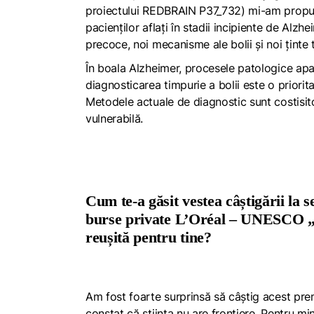
proiectului REDBRAIN P37_732) mi-am propus
pacienților aflați în stadii incipiente de Alz
precoce, noi mecanisme ale bolii și noi ținte 
În boala Alzheimer, procesele patologice apa
diagnosticarea timpurie a bolii este o prioritat
Metodele actuale de diagnostic sunt costisito
vulnerabilă.
Cum te-a găsit vestea câștigării la 
burse private L’Oréal – UNESCO „Pe
reușită pentru tine?
Am fost foarte surprinsă să câștig acest prem
constat că știința nu are frontiere. Pentru min