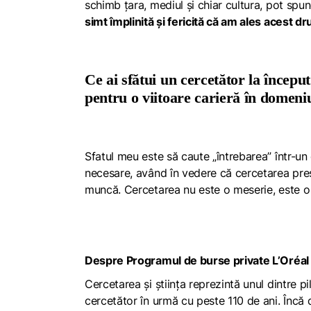
schimb țara, mediul și chiar cultura, pot spu
simt împlinită și fericită că am ales acest d
Ce ai sfătui un cercetător la încep
pentru o viitoare carieră în domeni
Sfatul meu este să caute „întrebarea” într-u
necesare, având în vedere că cercetarea pres
muncă. Cercetarea nu este o meserie, este o
Despre Programul de burse private L’Oréa
Cercetarea și știința reprezintă unul dintre p
cercetător în urmă cu peste 110 de ani. Încă d