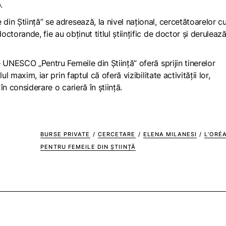
b.
in Știință” se adresează, la nivel național, cercetătoarelor c
torande, fie au obţinut titlul ştiinţific de doctor şi deruleaz
 UNESCO „Pentru Femeile din Știință” oferă sprijin tinerelor
l maxim, iar prin faptul că oferă vizibilitate activității lor,
 în considerare o carieră în știință.
BURSE PRIVATE
/
CERCETARE
/
ELENA MILANESI
/
L’ORÉ
PENTRU FEMEILE DIN ȘTIINȚĂ