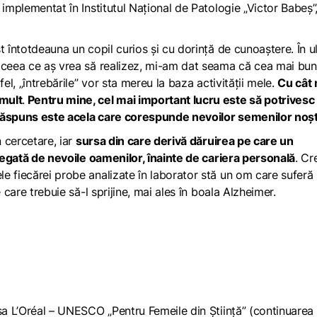
, implementat în
Institutul Național de Patologie „Victor Babeș”
t întotdeauna un copil curios și cu dorință de cunoaștere. În u
a ceea ce aș vrea să realizez, mi-am dat seama că cea mai bu
el, „întrebările” vor sta mereu la baza activității mele.
Cu cât 
 mult
.
Pentru mine, cel mai important lucru este să potrivesc
 răspuns este acela care corespunde nevoilor semenilor noșt
n cercetare, iar
sursa din care derivă dăruirea pe care un
 legată de nevoile oamenilor, înainte de cariera personală
. Cr
 fiecărei probe analizate în laborator stă un om care suferă ș
 care trebuie să-l sprijine, mai ales în boala Alzheimer.
rsa L’Oréal – UNESCO „Pentru Femeile din Știință” (continuarea