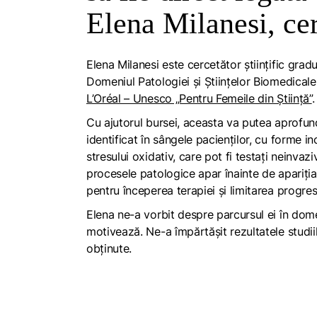
Elena Milanesi, cerc
Elena Milanesi este cercetător științific gradul
Domeniul Patologiei și Științelor Biomedicale
L’Oréal – Unesco „Pentru Femeile din Știință”
.
Cu ajutorul bursei, aceasta va putea aprofun
identificat în sângele pacienților, cu forme i
stresului oxidativ, care pot fi testați neinvaz
procesele patologice apar înainte de apariți
pentru începerea terapiei și limitarea progresi
Elena ne-a vorbit despre parcursul ei în dome
motivează. Ne-a împărtășit rezultatele studii
obținute.