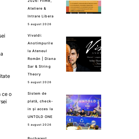
2026: Filme,
Ateliere &
Intrare Libera
5 august 2026
sei
Vivaldi:
Anotimpurile
la Ateneul
 a
Român | Diana
Sar & String
Theory
itate
5 august 2026
a ce o
Sistem de
rsei
plată, check-
in și acces la
UNTOLD ONE
5 august 2026
Bucharest