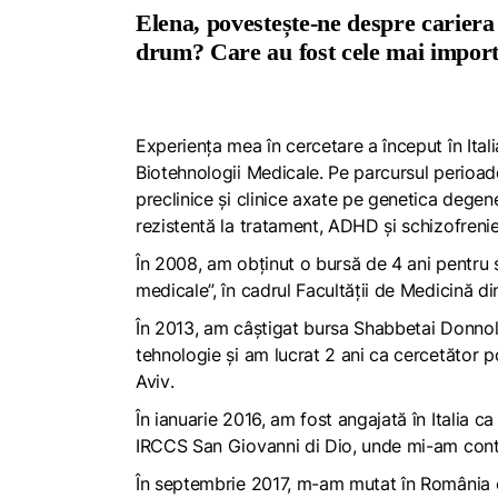
Elena, povestește-ne despre cariera
drum? Care au fost cele mai impor
Experiența mea în cercetare a început în Ital
Biotehnologii Medicale
. Pe parcursul perioad
preclinice și clinice axate pe genetica degen
rezistentă la tratament, ADHD și schizofreni
În 2008, am obținut o bursă de 4 ani pentru s
medicale”, în cadrul Facultății de Medicină di
În 2013, am câștigat bursa
Shabbetai Donno
tehnologie și am lucrat 2 ani ca cercetător 
Aviv
.
În ianuarie 2016, am fost angajată în Italia c
IRCCS San Giovanni di Dio
, unde mi-am conti
În septembrie 2017, m-am mutat în România c