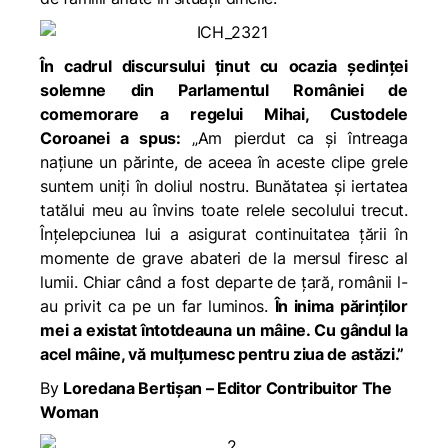
În cadrul discursului ținut cu ocazia ședinței
solemne din Parlamentul României de
comemorare a regelui Mihai, Custodele
Coroanei a spus:
„Am pierdut ca și întreaga
națiune un părinte, de aceea în aceste clipe grele
suntem uniți în doliul nostru. Bunătatea și iertatea
tatălui meu au învins toate relele secolului trecut.
Înțelepciunea lui a asigurat continuitatea țării în
momente de grave abateri de la mersul firesc al
lumii. Chiar când a fost departe de țară, românii l-
au privit ca pe un far luminos.
În inima părinților
mei a existat întotdeauna un mâine. Cu gândul la
acel mâine, vă mulțumesc pentru ziua de astăzi.”
By
Loredana Bertișan – Editor Contribuitor The
Woman