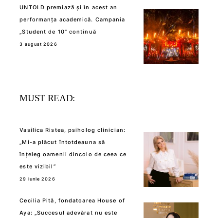
UNTOLD premiază și în acest an
performanța academică. Campania
„Student de 10” continuă
3 august 2026
MUST READ:
Vasilica Ristea, psiholog clinician:
„Mi-a plăcut întotdeauna să
înțeleg oamenii dincolo de ceea ce
este vizibil”
29 iunie 2026
Cecilia Pită, fondatoarea House of
Aya: „Succesul adevărat nu este