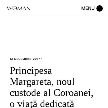
Skip
to
the
content
13 DECEMBRIE 2017
Principesa
Margareta, noul
custode al Coroanei,
o viață dedicată