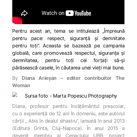
Pentru acest an, tema se intitulează
„Împreună
pentru pace: respect, siguranță și demnitate
pentru toți”.
Aceasta se bazează pe campania
globală, care promovează respectul, siguranța și
demnitatea, pentru toți cei forțați să-și
părăsească casele, în căutarea unei vieți mai bune.
By
Diana Arieșan – editor contribuitor The
Woman
Diana, profesor pentru învățământul preșcolar,
cu o experiență de 12 ani în domeniu, este autorul
cărții „ Abis în dealul sihastru”, lansată în anul 2013
(Editura Grinta, Cluj-Napoca). În anul 2015 a
devenit membru al Cenaclului UBB, proiect