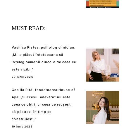
MUST READ:
Vasilica Ristea, psiholog clinician:
„Mi-a plăcut întotdeauna să
înțeleg oamenii dincolo de ceea ce
este vizibil”
29 iunie 2026
Cecilia Pită, fondatoarea House of
Aya: „Succesul adevărat nu este
ceea ce obții, ci ceea ce reușești
să păstrezi în timp ce
construiești.”
19 iunie 2026