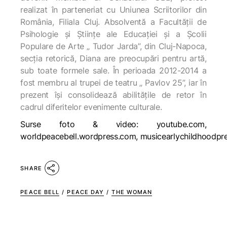
realizat în parteneriat cu Uniunea Scriitorilor din
România, Filiala Cluj. Absolventă a Facultății de
Psihologie și Științe ale Educației și a Școlii
Populare de Arte „ Tudor Jarda”, din Cluj-Napoca,
secția retorică, Diana are preocupări pentru artă,
sub toate formele sale. În perioada 2012-2014 a
fost membru al trupei de teatru „ Pavlov 25”, iar în
prezent își consolidează abilitățile de retor în
cadrul diferitelor evenimente culturale.
Surse foto & video: youtube.com,
worldpeacebell.wordpress.com, musicearlychildhoodpr
SHARE
PEACE BELL
/
PEACE DAY
/
THE WOMAN