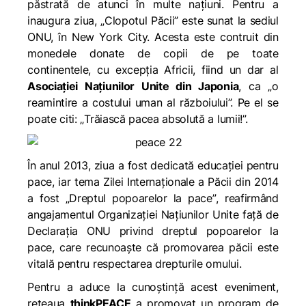
păstrată de atunci în multe națiuni. Pentru a
inaugura ziua, „Clopotul Păcii” este sunat la sediul
ONU, în New York City. Acesta este contruit din
monedele donate de copii de pe toate
continentele, cu excepția Africii, fiind un dar al
Asociației Națiunilor Unite din Japonia
, ca „
o
reamintire a costului uman al războiului”.
Pe el se
poate citi: „
Trăiască pacea absolută a lumii!”.
În anul 2013, ziua a fost dedicată educației pentru
pace, iar tema Zilei Internaționale a Păcii din 2014
a fost „
Dreptul popoarelor la pace”
, reafirmând
angajamentul Organizației Națiunilor Unite față de
Declarația ONU
privind dreptul popoarelor la
pace, care recunoaște că promovarea păcii este
vitală pentru respectarea drepturile omului.
Pentru a aduce la cunoștință acest eveniment,
rețeaua
thinkPEACE
a promovat un program de