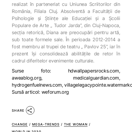
realizat în parteneriat cu Uniunea Scriitorilor din
România, Filiala Cluj. Absolventă a Facultății de
Psihologie și Științe ale Educației și a Școlii
Populare de Arte „ Tudor Jarda”, din Cluj-Napoca,
secția retorică, Diana are preocupări pentru artă,
sub toate formele sale. În perioada 2012-2014 a
fost membru al trupei de teatru „ Pavlov 25”, iar în
prezent își consolidează abilitățile de retor în
cadrul diferitelor evenimente culturale.
Surse foto: hdwallpapersrocks.com,
aweablog.org, medicalguardian.com,
hydrogenfuelnews.com, villagelegacypointe.watermark
Sursă articol: weforum.org
SHARE
CHANGE
/
MEGA-TRENDS
/
THE WOMAN
/
WORLD IN 2030