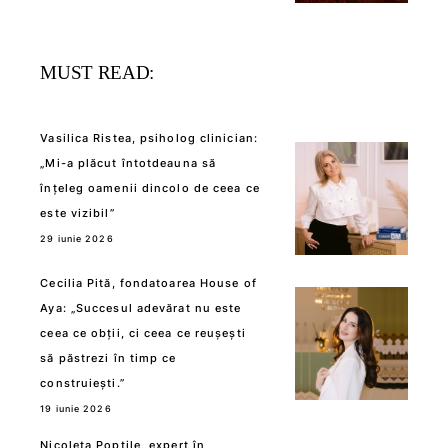
MUST READ:
Vasilica Ristea, psiholog clinician:
„Mi-a plăcut întotdeauna să
înțeleg oamenii dincolo de ceea ce
este vizibil”
29 iunie 2026
Cecilia Pită, fondatoarea House of
Aya: „Succesul adevărat nu este
ceea ce obții, ci ceea ce reușești
să păstrezi în timp ce
construiești.”
19 iunie 2026
Nicoleta Poptile, expert în