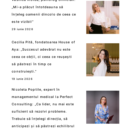
„Mi-a plăcut întotdeauna să
înțeleg oamenii dincolo de ceea ce
este vizibil”
29 iunie 2026
Cecilia Pită, fondatoarea House of
Aya: „Succesul adevărat nu este
ceea ce obții, ci ceea ce reușești
să păstrezi în timp ce
construiești.”
19 iunie 2026
Nicoleta Poptile, expert în
managementul medical la Perfect
Consulting: „Ca lider, nu mai este
suficient să rezolvi probleme.
Trebuie să înțelegi direcția, să
anticipezi și să păstrezi echilibrul