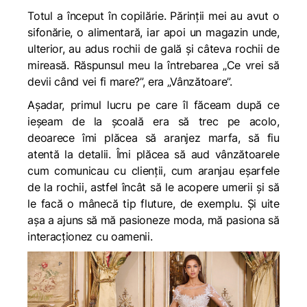
Totul a început în copilărie. Părinții mei au avut o
sifonărie, o alimentară, iar apoi un magazin unde,
ulterior, au adus rochii de gală și câteva rochii de
mireasă. Răspunsul meu la întrebarea „Ce vrei să
devii când vei fi mare?”, era „Vânzătoare”.
Așadar, primul lucru pe care îl făceam după ce
ieșeam de la școală era să trec pe acolo,
deoarece îmi plăcea să aranjez marfa, să fiu
atentă la detalii. Îmi plăcea să aud vânzătoarele
cum comunicau cu clienții, cum aranjau eșarfele
de la rochii, astfel încât să le acopere umerii și să
le facă o mânecă tip fluture, de exemplu. Și uite
așa a ajuns să mă pasioneze moda, mă pasiona să
interacționez cu oamenii.