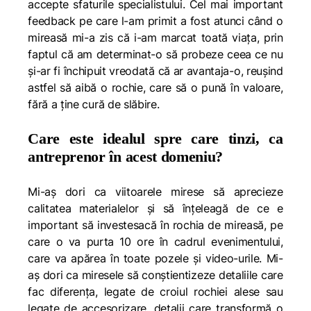
accepte sfaturile specialistului. Cel mai important
feedback pe care l-am primit a fost atunci când o
mireasă mi-a zis că i-am marcat toată viața, prin
faptul că am determinat-o să probeze ceea ce nu
și-ar fi închipuit vreodată că ar avantaja-o, reușind
astfel să aibă o rochie, care să o pună în valoare,
fără a ține cură de slăbire.
Care este idealul spre care tinzi, ca
antreprenor în acest domeniu?
Mi-aș dori ca viitoarele mirese să aprecieze
calitatea materialelor și să înțeleagă de ce e
important să investesacă în rochia de mireasă, pe
care o va purta 10 ore în cadrul evenimentului,
care va apărea în toate pozele și video-urile. Mi-
aș dori ca miresele să conștientizeze detaliile care
fac diferența, legate de croiul rochiei alese sau
legate de accesorizare, detalii care transformă o