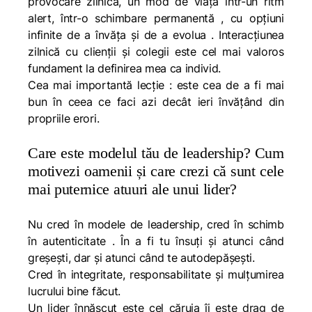
provocare zilnică, un mod de viață într-un ritm
alert, într-o schimbare permanentă , cu opțiuni
infinite de a învăța și de a evolua . Interacțiunea
zilnică cu clienții și colegii este cel mai valoros
fundament la definirea mea ca individ.
Cea mai importantă lecție : este cea de a fi mai
bun în ceea ce faci azi decât ieri învățând din
propriile erori.
Care este modelul tău de leadership? Cum
motivezi oamenii și care crezi că sunt cele
mai puternice atuuri ale unui lider?
Nu cred în modele de leadership, cred în schimb
în autenticitate . În a fi tu însuți și atunci când
greșești, dar și atunci când te autodepășești.
Cred în integritate, responsabilitate și mulțumirea
lucrului bine făcut.
Un lider înnăscut este cel căruia îi este drag de