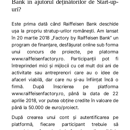
Bank în ajutorul deținătorilor de Start-up-
uri?
Este prima dată când Raiffeisen Bank deschide
ușa la propriu stratup-urilor românești. Am lansat
în 20 martie 2018 „Factory by Raiffeisen Bank” un
program de finanțare, desfășurat online sub forma
unui concurs de proiecte, pe platorma
www.raiffeisenfactory.ro. Participanții pot fi
întreprinderi mici și mijlocii cu cel mult doi ani de
activitate sau antreprenori care au o idee de
afaceri viabilă, dar care nu și-au înființat încă o
firmă. După înscrierea pe platforma
www.raiffeisenfactory.ro, până la data de 22
aprilie 2018, vor putea obține credite în valoare de
până la 50.000 de euro/proiect.
După crearea unui cont și autentificarea pe
platformă, fiecare participant trebuie să