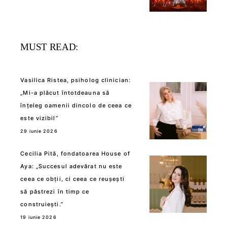
MUST READ:
Vasilica Ristea, psiholog clinician:
„Mi-a plăcut întotdeauna să
înțeleg oamenii dincolo de ceea ce
este vizibil”
29 iunie 2026
Cecilia Pită, fondatoarea House of
Aya: „Succesul adevărat nu este
ceea ce obții, ci ceea ce reușești
să păstrezi în timp ce
construiești.”
19 iunie 2026