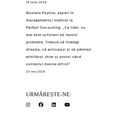
19 iunie 2026
Nicoleta Poptile, expert în
managementul medical la
Perfect Consulting: „Ca lider, nu
mai este suficient să rezolvi
probleme. Trebuie să înțelegi
direcția, să anticipezi și să păstrezi
echilibrul chiar și atunci când
contextul devine dificil”
25 mai 2026
URMĂREȘTE-NE: