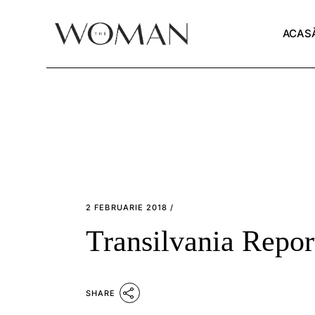
Skip
to
the
ACAS
content
2 FEBRUARIE 2018
Transilvania Repor
SHARE