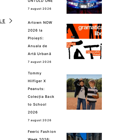
UNTOLD ONE
7 august 2026
LE
Artown NOW
2026 la
Ploiești:
Anuala de
Artă Urbană
7 august 2026
Tommy
Hilfiger X
Peanuts:
Colecția Back
to School
2026
7 august 2026
Feeric Fashion
Week 2026: