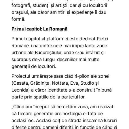
fotografi, studenți și artiști, dar și cu locuitorii
orașului, ale căror amintiri și experiențe îi dau
formă.
Primul capitol: La Romană
Primul capitol al platformei este dedicat Pieței
Romane, una dintre cele mai importante zone
urbane ale Bucureștiului, unde s-au întâlnit și
suprapus de-a lungul deceniilor mai multe
generații de locuitori.
Proiectul urmărește șase clădiri-pilon ale zonei
(Casata, Grădinița, Nottara, Eva, Studio și
Leonida) a căror identitate s-a construit în bună
parte prin spațiile de la parterul lor.
„Când am început să cercetăm zona, am realizat
că fiecare generație are nostalgia ei față de
același loc. Același colț de stradă înseamnă lucruri
diferite pentru oameni diferiți, în funcție de când și