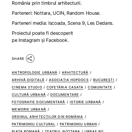
România prin timbrul arhitecturii.
Parteneri: Nottara, UCIN, Random House.
Parteneri media: Iscoada, Scena 9, Les Dedans.
Proiectul poate fi descoperit
pe
Instagram
și
Facebook
.
SHARE
ANTROPOLOGIE URBANĂ
/
ARHITECTURĂ
/
ARHIVĂ DIGITALĂ
/
ASOCIAȚIA HOPDOCS
/
BUCUREȘTI
/
CINEMA STUDIO
/
COFETĂRIA CASATA
/
COMUNITATE
/
CULTURĂ URBANĂ
/
DOCUMENTARE
/
FOTOGRAFIE DOCUMENTARĂ
/
ISTORIE URBANĂ
/
MEMORIE URBANĂ
/
ORDINUL ARHITECȚILOR DIN ROMÂNIA
/
PATRIMONIU CULTURAL
/
PATRIMONIU URBAN
/
PIAȚA ROMANĂ
/
TEATRUL NOTTARA
/
URBAE.RO