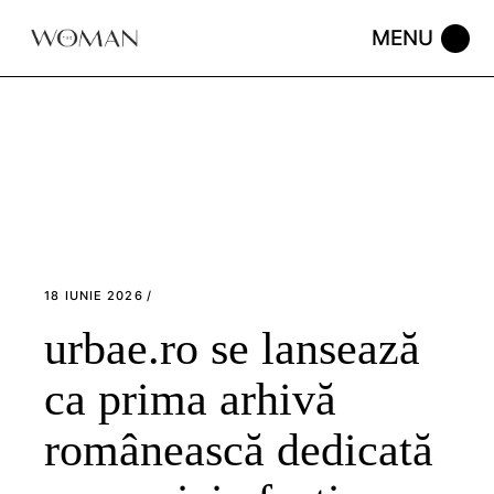
Skip
to
the
content
18 IUNIE 2026
urbae.ro se lansează
ca prima arhivă
românească dedicată