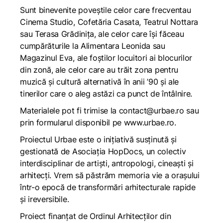
Sunt binevenite poveștile celor care frecventau
Cinema Studio, Cofetăria Casata, Teatrul Nottara
sau Terasa Grădinița, ale celor care își făceau
cumpărăturile la Alimentara Leonida sau
Magazinul Eva, ale foștilor locuitori ai blocurilor
din zonă, ale celor care au trăit zona pentru
muzică și cultură alternativă în anii ’90 și ale
tinerilor care o aleg astăzi ca punct de întâlnire.
Materialele pot fi trimise la
contact@urbae.ro
sau
prin formularul disponibil pe www.urbae.ro.
Proiectul Urbae este o inițiativă susținută și
gestionată de Asociația HopDocs, un colectiv
interdisciplinar de artiști, antropologi, cineaști și
arhitecți. Vrem să păstrăm memoria vie a orașului
într-o epocă de transformări arhitecturale rapide
și ireversibile.
Proiect finanțat de Ordinul Arhitecților din