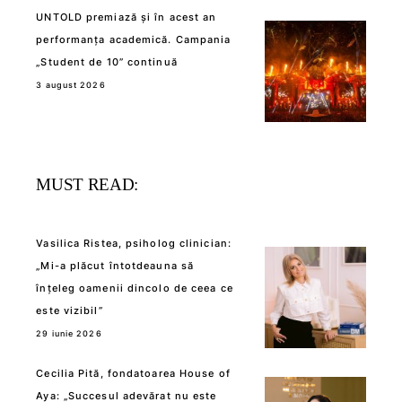
UNTOLD premiază și în acest an
performanța academică. Campania
„Student de 10” continuă
3 august 2026
MUST READ:
Vasilica Ristea, psiholog clinician:
„Mi-a plăcut întotdeauna să
înțeleg oamenii dincolo de ceea ce
este vizibil”
29 iunie 2026
Cecilia Pită, fondatoarea House of
Aya: „Succesul adevărat nu este