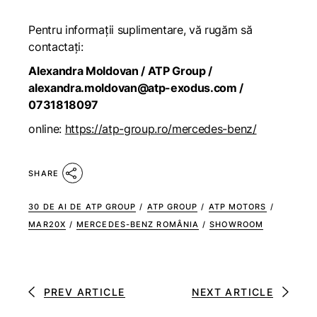
Pentru informații suplimentare, vă rugăm să
contactați:
Alexandra Moldovan / ATP Group /
alexandra.moldovan@atp-exodus.com
/
0731818097
online:
https://atp-group.ro/mercedes-benz/
SHARE
30 DE AI DE ATP GROUP
/
ATP GROUP
/
ATP MOTORS
/
MAR20X
/
MERCEDES-BENZ ROMÂNIA
/
SHOWROOM
PREV ARTICLE
NEXT ARTICLE