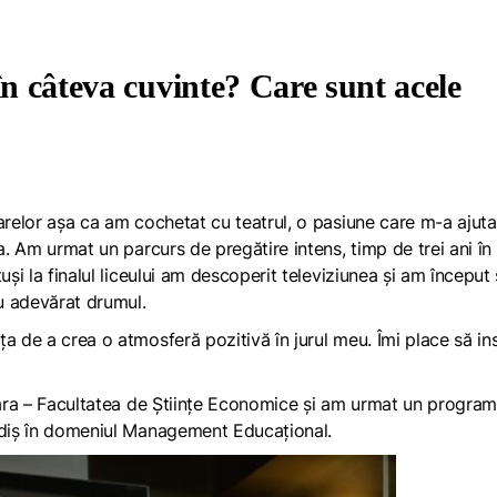
în câteva cuvinte? Care sunt acele
arelor așa ca am cochetat cu teatrul, o pasiune care m-a ajuta
a. Am urmat un parcurs de pregătire intens, timp de trei ani în
uși la finalul liceului am descoperit televiziunea și am început
u adevărat drumul.
a de a crea o atmosferă pozitivă în jurul meu. Îmi place să ins
șoara – Facultatea de Științe Economice și am urmat un progra
oldiș în domeniul Management Educațional.