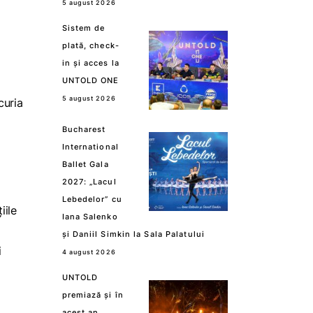
5 august 2026
Sistem de
plată, check-
in și acces la
UNTOLD ONE
5 august 2026
curia
Bucharest
International
Ballet Gala
2027: „Lacul
Lebedelor” cu
iile
Iana Salenko
și Daniil Simkin la Sala Palatului
i
4 august 2026
UNTOLD
premiază și în
acest an