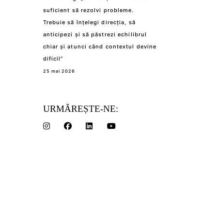
suficient să rezolvi probleme.
Trebuie să înțelegi direcția, să
anticipezi și să păstrezi echilibrul
chiar și atunci când contextul devine
dificil”
25 mai 2026
URMĂREȘTE-NE: