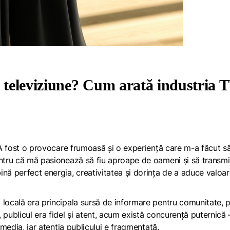
n televiziune? Cum arată industria 
. A fost o provocare frumoasă și o experiență care m-a făcut s
entru că mă pasionează să fiu aproape de oameni și să transmi
nă perfect energia, creativitatea și dorința de a aduce valoa
 locală era principala sursă de informare pentru comunitate, 
 publicul era fidel și atent, acum există concurență puternică 
 media, iar atenția publicului e fragmentată.