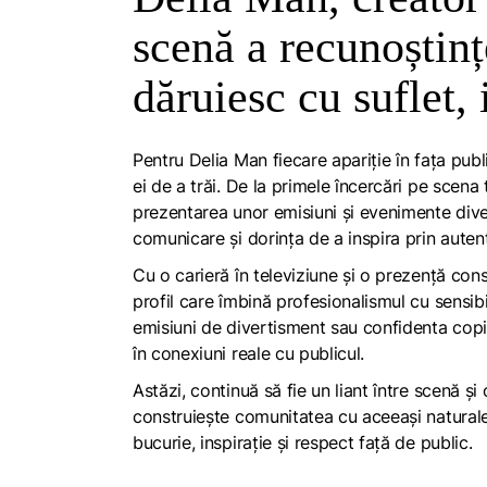
scenă a recunoștinț
dăruiesc cu suflet, 
Pentru Delia Man fiecare apariție în fața publ
ei de a trăi. De la primele încercări pe scena 
prezentarea unor emisiuni și evenimente dive
comunicare și dorința de a inspira prin autent
Cu o carieră în televiziune și o prezență cons
profil care îmbină profesionalismul cu sensibi
emisiuni de divertisment sau confidenta copiil
în conexiuni reale cu publicul.
Astăzi, continuă să fie un liant între scenă și 
construiește comunitatea cu aceeași naturaleț
bucurie, inspirație și respect față de public.