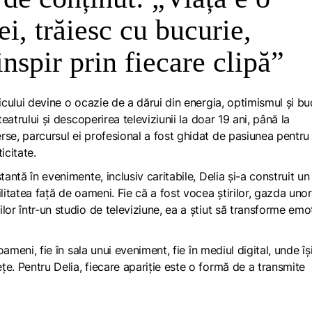
ei, trăiesc cu bucurie,
inspir prin fiecare clipă”
icului devine o ocazie de a dărui din energia, optimismul și bu
teatrului și descoperirea televiziunii la doar 19 ani, până la
rse, parcursul ei profesional a fost ghidat de pasiunea pentru
icitate.
tantă în evenimente, inclusiv caritabile, Delia și-a construit un
litatea față de oameni. Fie că a fost vocea știrilor, gazda unor
or într-un studio de televiziune, ea a știut să transforme emoț
oameni, fie în sala unui eveniment, fie în mediul digital, unde îș
e. Pentru Delia, fiecare apariție este o formă de a transmite