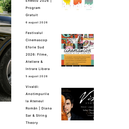
Enescu 2026 |
Program
Gratuit
6 august 2026
Festivalul
Cinemascop
Eforie Sud
2026: Filme,
Ateliere &
Intrare Libera
5 august 2026
Vivaldi:
Anotimpurile
la Ateneul
Român | Diana
Sar & String
Theory