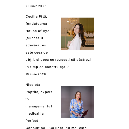
29 iunie 2026
Cecilia Pită,
fondatoarea
House of Aya:
„Succesul
adevărat nu
este ceea ce
obții, ci ceea ce reușești să păstrezi
în timp ce construiești.”
19 iunie 2026
Nicoleta
Poptile, expert
în
managementul
medical la
Perfect
Consulting: „Ca lider, nu mai este