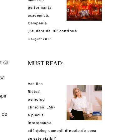
performanța
academică.
Campania
„Student de 10” continuă
3 august 2026
t să
MUST READ:
 să
Vasilica
Ristea,
pir
psiholog
clinician: „Mi-
m de
a plăcut
întotdeauna
să înțeleg oamenii dincolo de ceea
ce este vizibil”