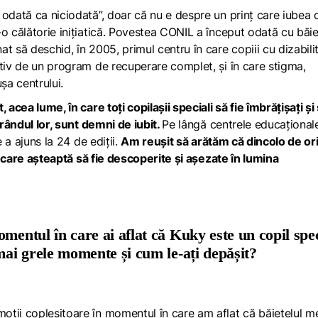
 odată ca niciodată”, doar că nu e despre un prinț care iubea 
o călătorie inițiatică. Povestea CONIL a început odată cu băie
 să deschid, în 2005, primul centru în care copiii cu dizabilit
ctiv de un program de recuperare complet, și în care stigma,
șa centrului.
acea lume, în care toți copilașii speciali să fie îmbrățișați și 
 rândul lor, sunt demni de iubit.
Pe lângă centrele educațional
e a ajuns la 24 de ediții.
Am reușit să arătăm că dincolo de or
nt care așteaptă să fie descoperite și așezate în lumina
mentul în care ai aflat că Kuky este un copil spe
mai grele momente și cum le-ați depășit?
ții copleșitoare în momentul în care am aflat că băiețelul m