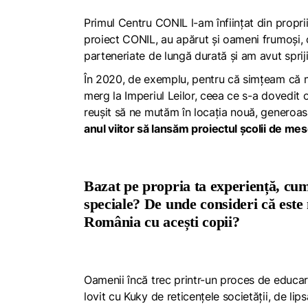
Primul Centru CONIL l-am înființat din propri
proiect CONIL, au apărut și oameni frumoși, c
parteneriate de lungă durată și am avut sprijin
În 2020, de exemplu, pentru că simțeam că m
merg la Imperiul Leilor, ceea ce s-a dovedit o
reușit să ne mutăm în locația nouă, generoasă,
anul viitor să lansăm proiectul școlii de mes
Bazat pe propria ta experiență, cum
speciale? De unde consideri că este
România cu acești copii?
Oamenii încă trec printr-un proces de educare
lovit cu Kuky de reticențele societății, de lips