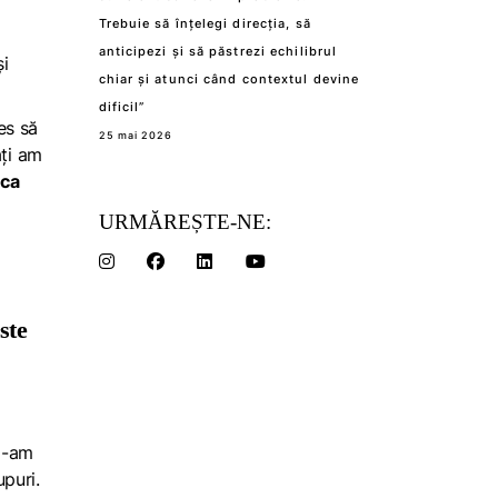
Trebuie să înțelegi direcția, să
anticipezi și să păstrezi echilibrul
și
chiar și atunci când contextul devine
dificil”
es să
25 mai 2026
ați am
ca
URMĂREȘTE-NE:
ste
 m-am
upuri.