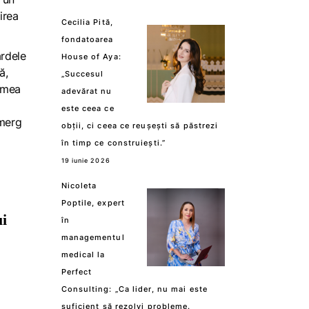
irea
Cecilia Pită,
fondatoarea
ardele
House of Aya:
ă,
„Succesul
a mea
adevărat nu
este ceea ce
 merg
obții, ci ceea ce reușești să păstrezi
în timp ce construiești.”
19 iunie 2026
Nicoleta
Poptile, expert
ui
în
managementul
medical la
Perfect
Consulting: „Ca lider, nu mai este
suficient să rezolvi probleme.