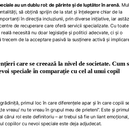
eciale au un dublu rol: de părinte și de luptător în arenă.
Mul
alități, să obțină sprijin de la stat și înțelegere chiar de la
ortanți în direcția incluziunii, prin diverse inițiative, iar astăz
entre de recuperare care oferă servicii specializate. Cu toate
eală necesită nu doar legislație și politici adecvate, ci și o
 trecem de la acceptare pasivă la susținere activă și implicare
nțieri care se creează la nivel de societate.
Cum s
evoi speciale în comparație cu cel al unui copil
rădiniță, primul loc în care diferențele apar și în care copiii s
 „te vreau/ nu te vreau în grupul meu de prieteni”. Este și primu
 cărui rol este definitoriu – ar trebui să fie un liant emoțional,
sul copiilor cu nevoi speciale este deja adjudecat.