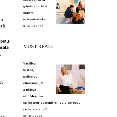
gândire critică
contra
 a
extremismului
ură
3 august 2026
betul
MUST READ:
ărata
,
Vasilica
Ristea,
psiholog
e.
clinician: „Mi-
a plăcut
întotdeauna
să înțeleg oamenii dincolo de ceea
ce este vizibil”
 un
29 iunie 2026