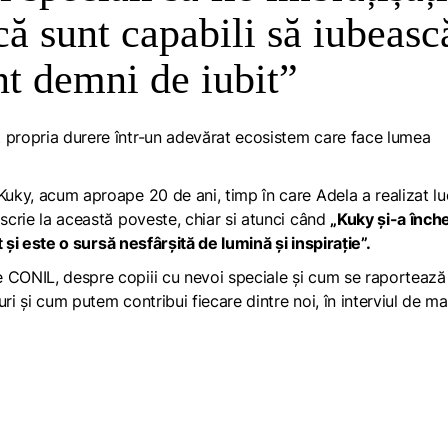
 că sunt capabili să iubeasc
unt demni de iubit”
t propria durere într-un adevărat ecosistem care face lumea
Kuky, acum aproape 20 de ani, timp în care Adela a realizat lu
 scrie la această poveste, chiar si atunci când
„Kuky și-a înche
 și este o sursă nesfârșită de lumină și inspirație”.
e CONIL, despre copiii cu nevoi speciale și cum se raportează
ri și cum putem contribui fiecare dintre noi, în interviul de mai