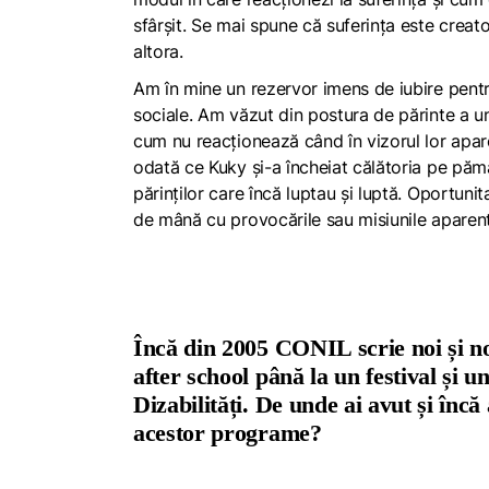
sfârșit. Se mai spune că suferința este creatoa
altora.
Am în mine un rezervor imens de iubire pentru
sociale. Am văzut din postura de părinte a u
cum nu reacționează când în vizorul lor apare
odată ce Kuky și-a încheiat călătoria pe pămân
părinților care încă luptau și luptă. Oportuni
de mână cu provocările sau misiunile aparen
Încă din 2005 CONIL scrie noi și noi 
after school până la un festival și 
Dizabilități. De unde ai avut și înc
acestor programe?