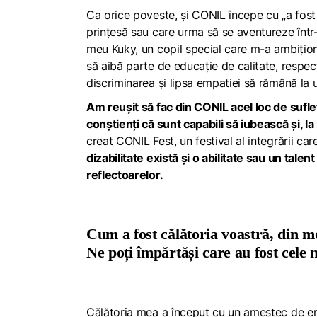
Ca orice poveste, și CONIL începe cu „a fost
prințesă sau care urma să se aventureze într-
meu Kuky, un copil special care m-a ambiționat
să aibă parte de educație de calitate, respe
discriminarea și lipsa empatiei să rămână la u
Am reușit să fac din CONIL acel loc de suflet, 
conștienți că sunt capabili să iubească și, la
creat CONIL Fest, un festival al integrării car
dizabilitate există și o abilitate sau un tale
reflectoarelor.
Cum a fost călătoria voastră, din mo
Ne poți împărtăși care au fost cele 
Călătoria mea a început cu un amestec de emo