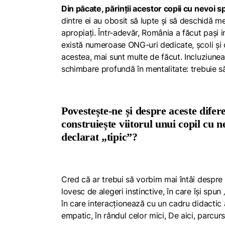
Din păcate, părinții acestor copii cu nevoi sp
dintre ei au obosit să lupte și să deschidă ment
apropiați. Într-adevăr, România a făcut pași imp
există numeroase ONG-uri dedicate, școli și c
acestea, mai sunt multe de făcut. Incluziunea r
schimbare profundă în mentalitate: trebuie să
Povestește-ne și despre aceste difere
construiește viitorul unui copil cu n
declarat „tipic”?
Cred că ar trebui să vorbim mai întâi despre g
lovesc de alegeri instinctive, în care își spun
în care interacționează cu un cadru didactic al
empatic, în rândul celor mici, De aici, parcur