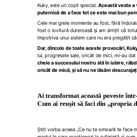
Kuky, este un copil special.
Această veste a v
puternică de a face tot ce este mai bun pent
Cele mai grele momente au fost, fără îndoial
fost o lovitură dureroasă și am simțit că tot
împotriva unui sistem care nu era pregătit să
Dar, dincolo de toate aceste provocări, Kuky 
lui, progresele sale, oricât de mici, mi-au 
cheie a succesului nostru stă în iubire, răb
oricât de mică, și să nu ne lăsăm descurajaț
Ai transformat această poveste într
Cum ai reușit să faci din „propria d
Știți vorba aceea „Ce nu te omoară te face ma
modul în care reacționezi la suferință și cum