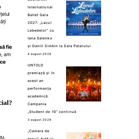
o
International
țelul
Ballet Gala
ăți
2027: „Lacul
Lebedelor” cu
Iana Salenko
să fie
și Daniil Simkin la Sala Palatului
e, am
4 august 2026
ice
UNTOLD
premiază și în
acest an
performanța
academică.
cial?
Campania
„Student de 10” continuă
3 august 2026
„Camera de
eu,
ecou”: Artă și