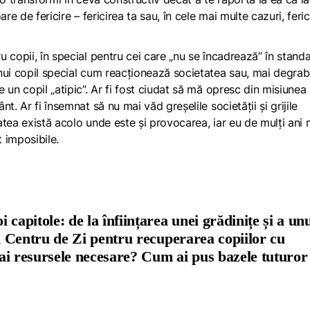
re de fericire – fericirea ta sau, în cele mai multe cazuri, feric
 copii, în special pentru cei care „nu se încadrează” în stand
nui copil special cum reacționează societatea sau, mai degrab
 un copil „atipic”. Ar fi fost ciudat să mă opresc din misiune
t. Ar fi însemnat să nu mai văd greșelile societății și grijile
tatea există acolo unde este și provocarea, iar eu de mulți ani
t imposibile.
capitole: de la înființarea unei grădinițe și a un
un Centru de Zi pentru recuperarea copiilor cu
ă ai resursele necesare? Cum ai pus bazele tuturor