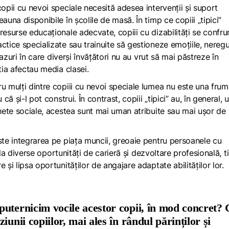
copii cu nevoi speciale necesită adesea intervenții și suport
auna disponibile în școlile de masă. În timp ce copiii „tipici”
resurse educaționale adecvate, copiii cu dizabilități se confru
ctice specializate sau trainuite să gestioneze emoțiile, neregul
cazuri în care diverși învățători nu au vrut să mai păstreze în
tia afectau media clasei.
ru mulți dintre copiii cu nevoi speciale lumea nu este una fru
că și-l pot construi. În contrast, copiii „tipici” au, în general, 
chete sociale, acestea sunt mai uman atribuite sau mai ușor de
ste integrarea pe piața muncii, greoaie pentru persoanele cu
s la diverse oportunități de carieră și dezvoltare profesională, ti
 și lipsa oportunităților de angajare adaptate abilităților lor.
puternicim vocile acestor copii, în mod concret?
unii copiilor, mai ales în rândul părinților și