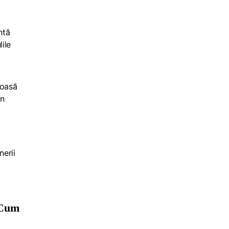
ntă
ile
moasă
un
nerii
 Cum