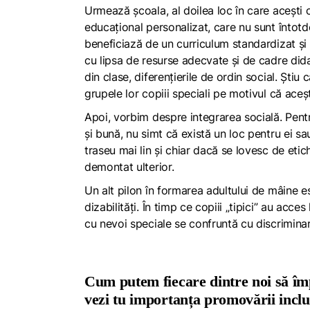
Urmează școala, al doilea loc în care acești 
educațional personalizat, care nu sunt întotde
beneficiază de un curriculum standardizat și 
cu lipsa de resurse adecvate și de cadre dida
din clase, diferențierile de ordin social. Știu 
grupele lor copiii speciali pe motivul că aceș
Apoi, vorbim despre integrarea socială. Pent
și bună, nu simt că există un loc pentru ei sau 
traseu mai lin și chiar dacă se lovesc de eti
demontat ulterior.
Un alt pilon în formarea adultului de mâine e
dizabilități. În timp ce copiii „tipici” au acce
cu nevoi speciale se confruntă cu discriminare
Cum putem fiecare dintre noi să îm
vezi tu importanța promovării incluzi