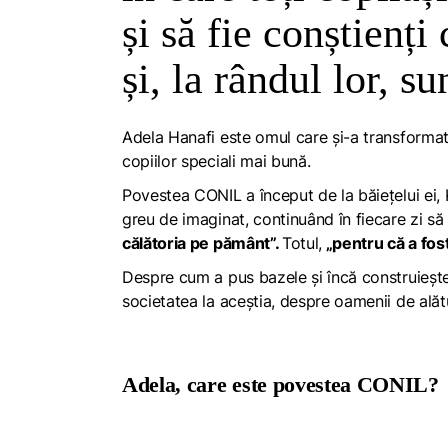
și să fie conștienți
și, la rândul lor, s
Adela Hanafi este omul care și-a transforma
copiilor speciali mai bună.
Povestea CONIL a început de la băiețelui ei, 
greu de imaginat, continuând în fiecare zi să
călătoria pe pământ”.
Totul,
„pentru că a fost
Despre cum a pus bazele și încă construieșt
societatea la aceștia, despre oamenii de alătu
Adela, care este povestea CONIL?