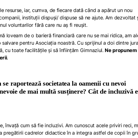
ile resurse, iar, cumva, de fiecare dată când a apărut un nou
ompanii, instituții dispuși/ dispuse să ne ajute. Am dezvoltat 
ul voluntarilor fără care nu aș fi reușit.
ă loveam de o barieră financiară care nu se mai ridica, am al
 salvare pentru Asociația noastră. Cu sprijinul a doi dintre jur
 cu toate facilitățile și să înființăm Gimnaziul.
Ne propunem 
erii
.
 se raportează societatea la oamenii cu nevoi
 nevoie de mai multă susținere?
Cât de incluzivă e
, învață cum să fie incluzivi. Am cunoscut acele priviri reci,
a pregătirii cadrelor didactice în a integra astfel de copii în gr