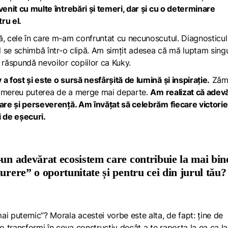
enit cu multe întrebări și temeri, dar și cu o determinare
ru el.
ă, cele în care m-am confruntat cu necunoscutul. Diagnosticul
ul se schimbă într-o clipă. Am simțit adesea că mă luptam sing
 răspundă nevoilor copiilor ca Kuky.
a fost și este o sursă nesfârșită de lumină și inspirație.
Zâm
dat mereu puterea de a merge mai departe.
Am realizat că adev
dare și perseverență. Am învățat să celebrăm fiecare victorie
i de eșecuri.
-un adevărat ecosistem care contribuie la mai bin
urere” o oportunitate și pentru cei din jurul tău?
i puternic”? Morala acestei vorbe este alta, de fapt: ține de
 o transformi în ceva constructiv decât a te raporta la ea ca la