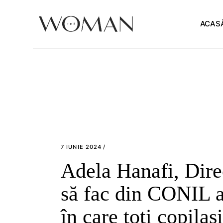
Skip
to
the
ACAS
content
7 IUNIE 2024
Adela Hanafi, Dir
să fac din CONIL ac
în care toți copilași