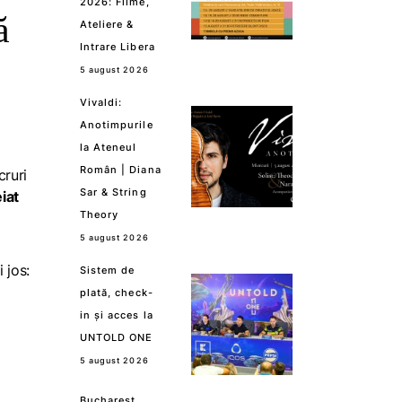
2026: Filme,
ă
Ateliere &
Intrare Libera
5 august 2026
Vivaldi:
Anotimpurile
la Ateneul
Român | Diana
cruri
Sar & String
iat
Theory
5 august 2026
 jos:
Sistem de
plată, check-
in și acces la
UNTOLD ONE
5 august 2026
Bucharest