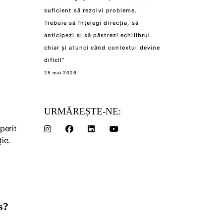
suficient să rezolvi probleme.
Trebuie să înțelegi direcția, să
anticipezi și să păstrezi echilibrul
chiar și atunci când contextul devine
dificil”
25 mai 2026
URMĂREȘTE-NE:
perit
ie.
ss?