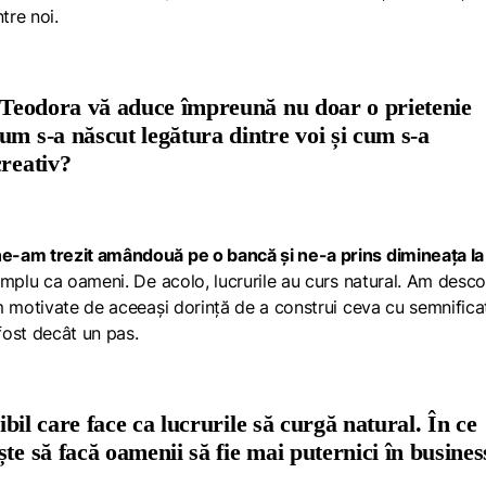
tre noi.
i Teodora vă aduce împreună nu doar o prietenie
um s-a născut legătura dintre voi și cum s-a
creativ?
e-am trezit amândouă pe o bancă și ne-a prins dimineața la
mplu ca oameni. De acolo, lucrurile au curs natural. Am desco
m motivate de aceeași dorință de a construi ceva cu semnificaț
 fost decât un pas.
zibil care face ca lucrurile să curgă natural. În ce
te să facă oamenii să fie mai puternici în busine