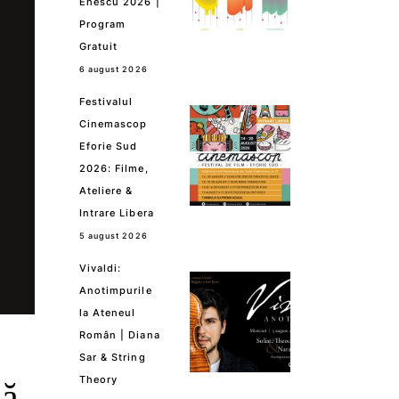
Enescu 2026 |
Program
Gratuit
6 august 2026
Festivalul
Cinemascop
Eforie Sud
2026: Filme,
Ateliere &
Intrare Libera
5 august 2026
Vivaldi:
Anotimpurile
la Ateneul
Român | Diana
Sar & String
Theory
că