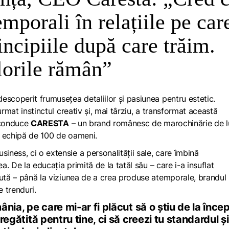
mporali în relațiile pe car
incipiile după care trăim.
lorile rămân”
escoperit frumusețea detaliilor și pasiunea pentru estetic.
urmat instinctul creativ și, mai târziu, a transformat această
a conduce
CARESTA
– un brand românesc de marochinărie de l
 o echipă de 100 de oameni.
ness, ci o extensie a personalității sale, care îmbină
a. De la educația primită de la tatăl său – care i-a insuflat
cută – până la viziunea de a crea produse atemporale, brandul
 trenduri.
nia, pe care mi-ar fi plăcut să o știu de la înce
regătită pentru tine, ci să creezi tu standardul și