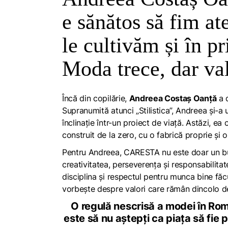
e sănătos să fim ate
le cultivăm și în pr
Moda trece, dar va
Încă din copilărie,
Andreea Costaș Oanță
a d
Supranumită atunci „Stilistica”, Andreea și-a 
înclinație într-un proiect de viață. Astăzi, e
construit de la zero, cu o fabrică proprie și
Pentru Andreea, CARESTA nu este doar un busi
creativitatea, perseverența și responsabilitate
disciplina și respectul pentru munca bine fă
vorbește despre valori care rămân dincolo de
O regulă nescrisă a modei în Româ
este să nu aștepți ca piața să fie p