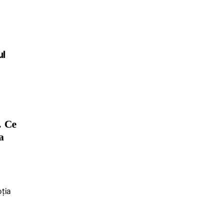
ul
.
Ce
a
ția