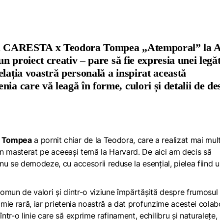
uslă CARESTA x Teodora Tompea „Atemporal” la 
un proiect creativ – pare să fie expresia unei legă
lația voastră personală a inspirat această
ia care vă leagă în forme, culori și detalii de de
a Tompea
a pornit chiar de la Teodora, care a realizat mai mul
 un masterat pe aceeași temă la Harvard. De aici am decis să
u se demodeze, cu accesorii reduse la esențial, pielea fiind 
omun de valori și dintr-o viziune împărtășită despre frumosul
imie rară, iar prietenia noastră a dat profunzime acestei colabo
tr-o linie care să exprime rafinament, echilibru și naturalețe,