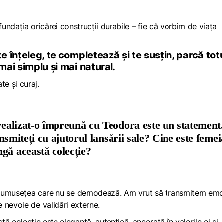
fundația oricărei construcții durabile – fie că vorbim de viața
e înțeleg, te completează și te susțin, parcă tot
mai simplu și mai natural.
te și curaj.
 realizat-o împreună cu Teodora este un statement
ransmiteți cu ajutorul lansării sale? Cine este femei
ngă această colecție?
frumusețea care nu se demodează. Am vrut să transmitem emo
 are nevoie de validări externe.
colecție este elegantă, autentică, ancorată în valorile ei și