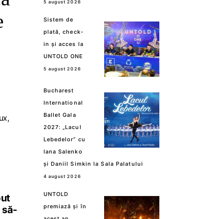
5 august 2026
e
Sistem de
plată, check-
in și acces la
UNTOLD ONE
5 august 2026
Bucharest
International
Ballet Gala
ux,
2027: „Lacul
Lebedelor” cu
Iana Salenko
și Daniil Simkin la Sala Palatului
4 august 2026
UNTOLD
put
premiază și în
 să-
acest an