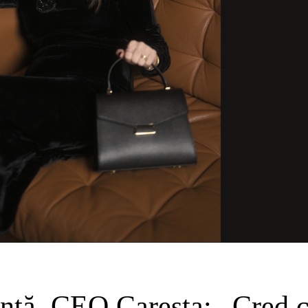
nță, CEO Caresta: „Cred 