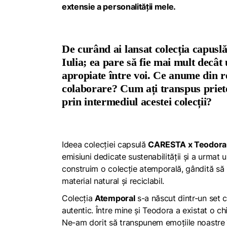
extensie a personalității mele.
De curând ai lansat colecția cap
Iulia; ea pare să fie mai mult decât 
apropiate între voi. Ce anume din re
colaborare? Cum ați transpus prieten
prin intermediul acestei colecții?
Ideea colecției capsulă
CARESTA x Teodor
emisiuni dedicate sustenabilității și a urmat
construim o colecție atemporală, gândită să n
material natural și reciclabil.
Colecția
Atemporal
s-a născut dintr-un set c
autentic. Între mine și Teodora a existat o ch
Ne-am dorit să transpunem emoțiile noastre în