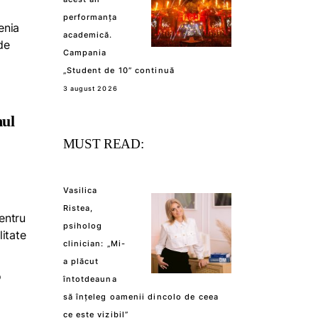
performanța
enia
academică.
de
Campania
„Student de 10” continuă
3 august 2026
nul
MUST READ:
Vasilica
Ristea,
Pentru
psiholog
litate
clinician: „Mi-
a plăcut
o
întotdeauna
să înțeleg oamenii dincolo de ceea
ce este vizibil”