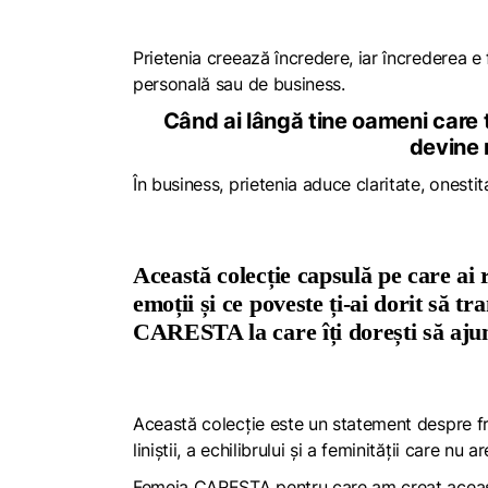
Prietenia creează încredere, iar încrederea e 
personală sau de business.
Când ai lângă tine oameni care t
devine 
În business, prietenia aduce claritate, onestita
Această colecție capsulă pe care ai
emoții și ce poveste ți-ai dorit să t
CARESTA la care îți dorești să aju
Această colecție este un statement despre 
liniștii, a echilibrului și a feminității care nu
Femeia CARESTA pentru care am creat această 