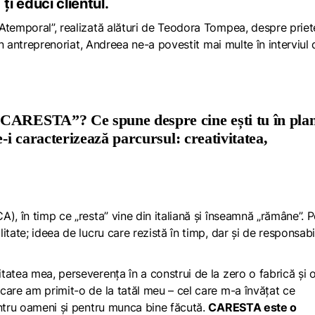
ți educi clientul.
Atemporal”, realizată alături de Teodora Tompea, despre priet
din antreprenoriat, Andreea ne-a povestit mai multe în interviul 
„CARESTA”? Ce spune despre cine ești tu în pla
e-i caracterizează parcursul: creativitatea,
CA), în timp ce „resta” vine din italiană și înseamnă „rămâne”. 
tate; ideea de lucru care rezistă în timp, dar și de responsabi
tatea mea, perseverența în a construi de la zero o fabrică și 
care am primit-o de la tatăl meu – cel care m-a învățat ce
entru oameni și pentru munca bine făcută.
CARESTA este o