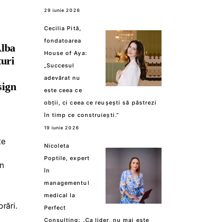
29 iunie 2026
Cecilia Pită,
fondatoarea
Alba
House of Aya:
turi
„Succesul
adevărat nu
sign
este ceea ce
obții, ci ceea ce reușești să păstrezi
în timp ce construiești.”
19 iunie 2026
te
Nicoleta
Poptile, expert
un
în
managementul
medical la
rări.
Perfect
Consulting: „Ca lider, nu mai este