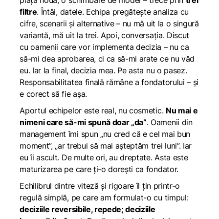
piață nouă, o schimbare de model – trece prin
trei
filtre
. Întâi, datele. Echipa pregătește analiza cu
cifre, scenarii și alternative – nu mă uit la o singură
variantă, mă uit la trei. Apoi, conversația. Discut
cu oamenii care vor implementa decizia – nu ca
să-mi dea aprobarea, ci ca să-mi arate ce nu văd
eu. Iar la final, decizia mea. Pe asta nu o pasez.
Responsabilitatea finală rămâne a fondatorului – și
e corect să fie așa.
Aportul echipelor este real, nu cosmetic.
Nu mai e
nimeni care să-mi spună doar „da”
. Oamenii din
management îmi spun „nu cred că e cel mai bun
moment”, „ar trebui să mai așteptăm trei luni”. Iar
eu îi ascult. De multe ori, au dreptate. Asta este
maturizarea pe care ți-o dorești ca fondator.
Echilibrul dintre viteză și rigoare îl țin printr-o
regulă simplă, pe care am formulat-o cu timpul:
deciziile reversibile, repede; deciziile