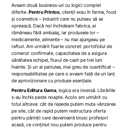
Aveam două business-uri cu logici complet
diferite.
Pentru Printco
, clienții erau în farma, food
și cosmetice – industrii care nu puteau să se
oprească. Dacă noi închideam fabrica, ei
rămâneau fără ambalaj, iar produsele lor –
medicamente, alimente – nu mai ajungeau pe
rafturi. Am urmărit foarte concret: portofoliul de
comenzi confirmate, capacitatea de a asigura
sănătatea echipei, fluxul de cash pe trei luni
înainte. Și un al patrulea, mai greu de cuantificat –
responsabilitatea pe care o aveam față de un lanț
de aprovizionare cu produse esențiale.
Pentru Editura Gama
, logica era inversă. Librăriile
s-au închis peste noapte. Acolo am urmărit cu
totul altceva: cât de repede putem muta vânzarea
pe site, cât de rapid putem restructura oferta
pentru părinții care deveniseră brusc profesori
acasă, ce conținut nou putem produce pentru