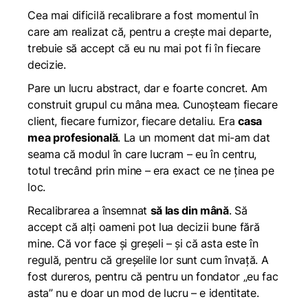
Cea mai dificilă recalibrare a fost momentul în
care am realizat că, pentru a crește mai departe,
trebuie să accept că eu nu mai pot fi în fiecare
decizie.
Pare un lucru abstract, dar e foarte concret. Am
construit grupul cu mâna mea. Cunoșteam fiecare
client, fiecare furnizor, fiecare detaliu. Era
casa
mea profesională
. La un moment dat mi-am dat
seama că modul în care lucram – eu în centru,
totul trecând prin mine – era exact ce ne ținea pe
loc.
Recalibrarea a însemnat
să las din mână
. Să
accept că alți oameni pot lua decizii bune fără
mine. Că vor face și greșeli – și că asta este în
regulă, pentru că greșelile lor sunt cum învață. A
fost dureros, pentru că pentru un fondator „eu fac
asta” nu e doar un mod de lucru – e identitate.