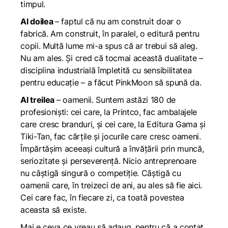
timpul.
Al doilea
– faptul că nu am construit doar o
fabrică. Am construit, în paralel, o editură pentru
copii. Multă lume mi-a spus că ar trebui să aleg.
Nu am ales. Și cred că tocmai această dualitate –
disciplina industrială împletită cu sensibilitatea
pentru educație – a făcut PinkMoon să spună da.
Al treilea
– oamenii. Suntem astăzi 180 de
profesioniști: cei care, la Printco, fac ambalajele
care cresc branduri, și cei care, la Editura Gama și
Tiki-Tan, fac cărțile și jocurile care cresc oameni.
Împărtășim aceeași cultură a învățării prin muncă,
seriozitate și perseverență. Nicio antreprenoare
nu câștigă singură o competiție. Câștigă cu
oamenii care, în treizeci de ani, au ales să fie aici.
Cei care fac, în fiecare zi, ca toată povestea
aceasta să existe.
Mai e ceva ce vreau să adaug, pentru că a contat