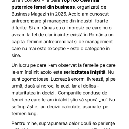
un alt context – la Gala
Top 100 Cele mai
puternice femei din business
, organizată de
Business Magazin în 2026. Acolo am cunoscut
antreprenoare și managere din industrii foarte
diferite. Și am rămas cu o impresie pe care nu o
aveam la fel de clar înainte: există în România un
capital feminin antreprenorial și de management
care nu mai este excepție – este o categorie în
sine.
Un lucru pe care l-am observat la femeile pe care
le-am întâlnit acolo este
seriozitatea liniștită
. Nu
sunt zgomotoase. Lucrează enorm, livrează, și pe
urmă, dacă ai noroc, le auzi. Iar al doilea –
maturitatea în decizii. Companiile conduse de
femei pe care le-am întâlnit știu să spună „nu”. Nu
se împrăștie. Iau decizii calculate, asumate, pe
termen lung.
Pentru mine, suprapunerea celor două experiențe