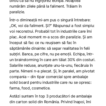
birou ca să nu îngrijorez echipa. Noaptea
numărăm zilele până la faliment. Trăiam în
paralizie.
Într-o dimineață mi-am pus o singură întrebare:
„OK, voi da faliment. Și?” Răspunsul a fost simplu:
voi reconstrui. Probabil tot în industriile care îmi
plac. Acel moment m-a scos din paralizie. Și am
început să fac ce nu reușisem să fac în
săptămânile dinainte: să separ realitatea în felii
subțiri. Banca, pe cifre, nu pe emoții. Echipa, într-
un brainstorming în care am tăiat 30% din costuri.
Salariile reduse, anunțate unu-la-unu, fiecăruia în
parte. Nimeni n-a plecat. Și, în paralel, am pivotat
compania – din tipar comercial spre ambalaje
solid board pentru industriile care nu se opresc:
farma, food, cosmetice.
Astăzi suntem în top 3 producători de ambalaje
din carton solid din România. Privind înapoi, îmi