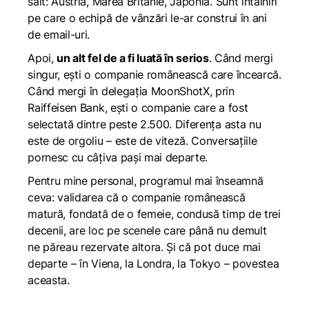
salt: Austria, Marea Britanie, Japonia. Sunt întâlniri
pe care o echipă de vânzări le-ar construi în ani
de email-uri.
Apoi,
un alt fel de a fi luată în serios
. Când mergi
singur, ești o companie românească care încearcă.
Când mergi în delegația MoonShotX, prin
Raiffeisen Bank, ești o companie care a fost
selectată dintre peste 2.500. Diferența asta nu
este de orgoliu – este de viteză. Conversațiile
pornesc cu câțiva pași mai departe.
Pentru mine personal, programul mai înseamnă
ceva: validarea că o companie românească
matură, fondată de o femeie, condusă timp de trei
decenii, are loc pe scenele care până nu demult
ne păreau rezervate altora. Și că pot duce mai
departe – în Viena, la Londra, la Tokyo – povestea
aceasta.