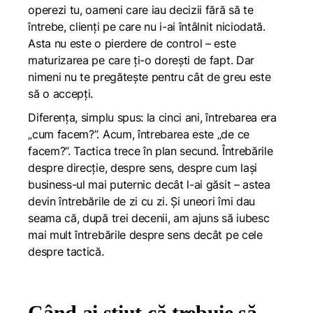
operezi tu, oameni care iau decizii fără să te
întrebe, clienți pe care nu i-ai întâlnit niciodată.
Asta nu este o pierdere de control – este
maturizarea pe care ți-o dorești de fapt. Dar
nimeni nu te pregătește pentru cât de greu este
să o accepți.
Diferența, simplu spus: la cinci ani, întrebarea era
„cum facem?”. Acum, întrebarea este „de ce
facem?”. Tactica trece în plan secund. Întrebările
despre direcție, despre sens, despre cum lași
business-ul mai puternic decât l-ai găsit – astea
devin întrebările de zi cu zi. Și uneori îmi dau
seama că, după trei decenii, am ajuns să iubesc
mai mult întrebările despre sens decât pe cele
despre tactică.
Când ai știut că trebuie să