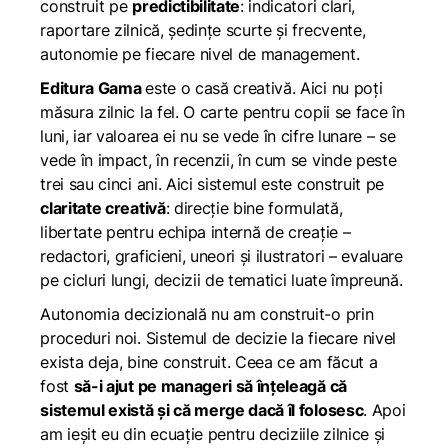
construit pe
predictibilitate
: indicatori clari,
raportare zilnică, ședințe scurte și frecvente,
autonomie pe fiecare nivel de management.
Editura Gama
este o casă creativă. Aici nu poți
măsura zilnic la fel. O carte pentru copii se face în
luni, iar valoarea ei nu se vede în cifre lunare – se
vede în impact, în recenzii, în cum se vinde peste
trei sau cinci ani. Aici sistemul este construit pe
claritate creativă
: direcție bine formulată,
libertate pentru echipa internă de creație –
redactori, graficieni, uneori și ilustratori – evaluare
pe cicluri lungi, decizii de tematici luate împreună.
Autonomia decizională nu am construit-o prin
proceduri noi. Sistemul de decizie la fiecare nivel
exista deja, bine construit. Ceea ce am făcut a
fost
să-i ajut pe manageri să înțeleagă că
sistemul există și că merge dacă îl folosesc
. Apoi
am ieșit eu din ecuație pentru deciziile zilnice și