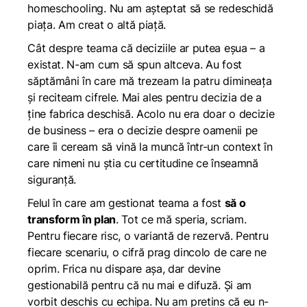
homeschooling. Nu am așteptat să se redeschidă
piața. Am creat o altă piață.
Cât despre teama că deciziile ar putea eșua – a
existat. N-am cum să spun altceva. Au fost
săptămâni în care mă trezeam la patru dimineața
și reciteam cifrele. Mai ales pentru decizia de a
ține fabrica deschisă. Acolo nu era doar o decizie
de business – era o decizie despre oamenii pe
care îi ceream să vină la muncă într-un context în
care nimeni nu știa cu certitudine ce înseamnă
siguranță.
Felul în care am gestionat teama a fost
să o
transform în plan
. Tot ce mă speria, scriam.
Pentru fiecare risc, o variantă de rezervă. Pentru
fiecare scenariu, o cifră prag dincolo de care ne
oprim. Frica nu dispare așa, dar devine
gestionabilă pentru că nu mai e difuză. Și am
vorbit deschis cu echipa. Nu am pretins că eu n-