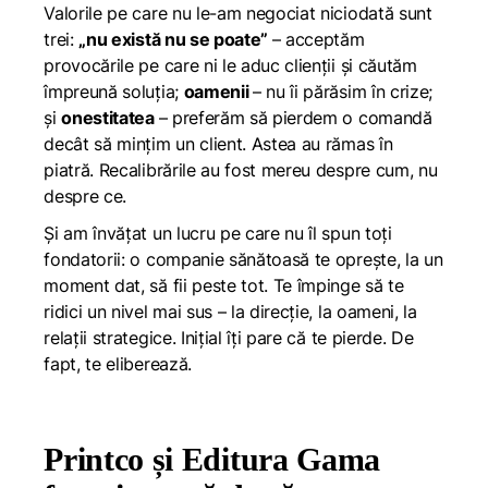
Valorile pe care nu le-am negociat niciodată sunt
trei:
„nu există nu se poate”
– acceptăm
provocările pe care ni le aduc clienții și căutăm
împreună soluția;
oamenii
– nu îi părăsim în crize;
și
onestitatea
– preferăm să pierdem o comandă
decât să mințim un client. Astea au rămas în
piatră. Recalibrările au fost mereu despre cum, nu
despre ce.
Și am învățat un lucru pe care nu îl spun toți
fondatorii: o companie sănătoasă te oprește, la un
moment dat, să fii peste tot. Te împinge să te
ridici un nivel mai sus – la direcție, la oameni, la
relații strategice. Inițial îți pare că te pierde. De
fapt, te eliberează.
Printco și Editura Gama