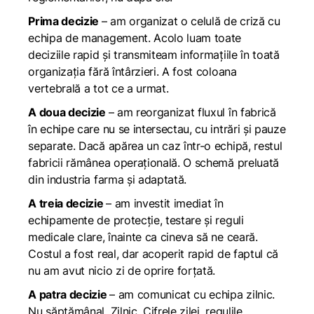
Prima decizie
– am organizat o celulă de criză cu
echipa de management. Acolo luam toate
deciziile rapid și transmiteam informațiile în toată
organizația fără întârzieri. A fost coloana
vertebrală a tot ce a urmat.
A doua decizie
– am reorganizat fluxul în fabrică
în echipe care nu se intersectau, cu intrări și pauze
separate. Dacă apărea un caz într-o echipă, restul
fabricii rămânea operațională. O schemă preluată
din industria farma și adaptată.
A treia decizie
– am investit imediat în
echipamente de protecție, testare și reguli
medicale clare, înainte ca cineva să ne ceară.
Costul a fost real, dar acoperit rapid de faptul că
nu am avut nicio zi de oprire forțată.
A patra decizie
– am comunicat cu echipa zilnic.
Nu săptămânal. Zilnic. Cifrele zilei, regulile