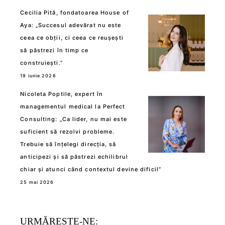
Cecilia Pită, fondatoarea House of
Aya: „Succesul adevărat nu este
ceea ce obții, ci ceea ce reușești
să păstrezi în timp ce
construiești.”
19 iunie 2026
Nicoleta Poptile, expert în
managementul medical la Perfect
Consulting: „Ca lider, nu mai este
suficient să rezolvi probleme.
Trebuie să înțelegi direcția, să
anticipezi și să păstrezi echilibrul
chiar și atunci când contextul devine dificil”
25 mai 2026
URMĂREȘTE-NE: