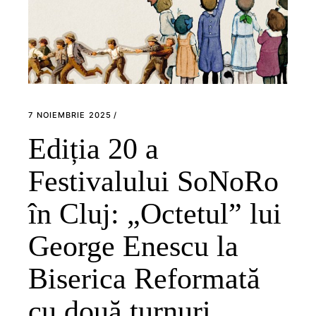
7 NOIEMBRIE 2025
Ediția 20 a
Festivalului SoNoRo
în Cluj: „Octetul” lui
George Enescu la
Biserica Reformată
cu două turnuri