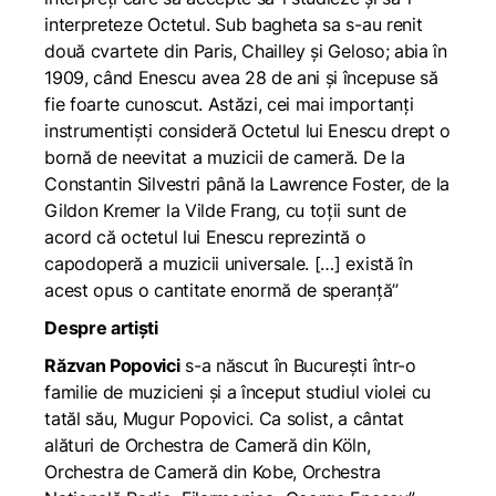
interpreteze Octetul. Sub bagheta sa s-au renit
două cvartete din Paris, Chailley și Geloso; abia în
1909, când Enescu avea 28 de ani și începuse să
fie foarte cunoscut. Astăzi, cei mai importanți
instrumentiști consideră Octetul lui Enescu drept o
bornă de neevitat a muzicii de cameră. De la
Constantin Silvestri până la Lawrence Foster, de la
Gildon Kremer la Vilde Frang, cu toții sunt de
acord că octetul lui Enescu reprezintă o
capodoperă a muzicii universale. […] există în
acest opus o cantitate enormă de speranță”
Despre artiști
Răzvan Popovici
s-a născut în Bucureşti într-o
familie de muzicieni şi a început studiul violei cu
tatăl său, Mugur Popovici. Ca solist, a cântat
alături de Orchestra de Cameră din Köln,
Orchestra de Cameră din Kobe, Orchestra