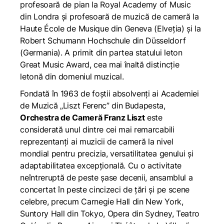
profesoară de pian la Royal Academy of Music
din Londra și profesoară de muzică de cameră la
Haute École de Musique din Geneva (Elveția) și la
Robert Schumann Hochschule din Düsseldorf
(Germania). A primit din partea statului leton
Great Music Award, cea mai înaltă distincție
letonă din domeniul muzical.
Fondată în 1963 de foștii absolvenți ai Academiei
de Muzică „Liszt Ferenc” din Budapesta,
Orchestra de Cameră Franz Liszt
este
considerată unul dintre cei mai remarcabili
reprezentanți ai muzicii de cameră la nivel
mondial pentru precizia, versatilitatea genului și
adaptabilitatea excepțională. Cu o activitate
neîntreruptă de peste șase decenii, ansamblul a
concertat în peste cincizeci de țări și pe scene
celebre, precum Carnegie Hall din New York,
Suntory Hall din Tokyo, Opera din Sydney, Teatro