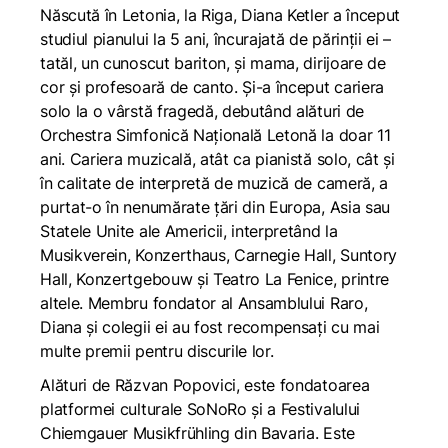
Născută în Letonia, la Riga, Diana Ketler a început
studiul pianului la 5 ani, încurajată de părinții ei –
tatăl, un cunoscut bariton, și mama, dirijoare de
cor și profesoară de canto. Și-a început cariera
solo la o vârstă fragedă, debutând alături de
Orchestra Simfonică Națională Letonă la doar 11
ani. Cariera muzicală, atât ca pianistă solo, cât și
în calitate de interpretă de muzică de cameră, a
purtat-o în nenumărate țări din Europa, Asia sau
Statele Unite ale Americii, interpretând la
Musikverein, Konzerthaus, Carnegie Hall, Suntory
Hall, Konzertgebouw și Teatro La Fenice, printre
altele. Membru fondator al Ansamblului Raro,
Diana și colegii ei au fost recompensați cu mai
multe premii pentru discurile lor.
Alături de Răzvan Popovici, este fondatoarea
platformei culturale SoNoRo și a Festivalului
Chiemgauer Musikfrühling din Bavaria. Este