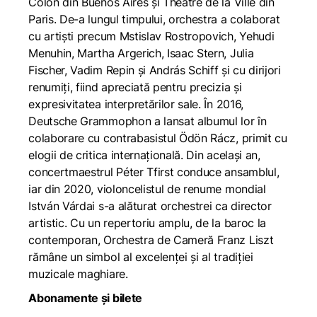
Colón din Buenos Aires și Théâtre de la Ville din
Paris. De-a lungul timpului, orchestra a colaborat
cu artiști precum Mstislav Rostropovich, Yehudi
Menuhin, Martha Argerich, Isaac Stern, Julia
Fischer, Vadim Repin și András Schiff și cu dirijori
renumiți, fiind apreciată pentru precizia și
expresivitatea interpretărilor sale. În 2016,
Deutsche Grammophon a lansat albumul lor în
colaborare cu contrabasistul Ödön Rácz, primit cu
elogii de critica internațională. Din același an,
concertmaestrul Péter Tfirst conduce ansamblul,
iar din 2020, violoncelistul de renume mondial
István Várdai s-a alăturat orchestrei ca director
artistic. Cu un repertoriu amplu, de la baroc la
contemporan, Orchestra de Cameră Franz Liszt
rămâne un simbol al excelenței și al tradiției
muzicale maghiare.
Abonamente și bilete