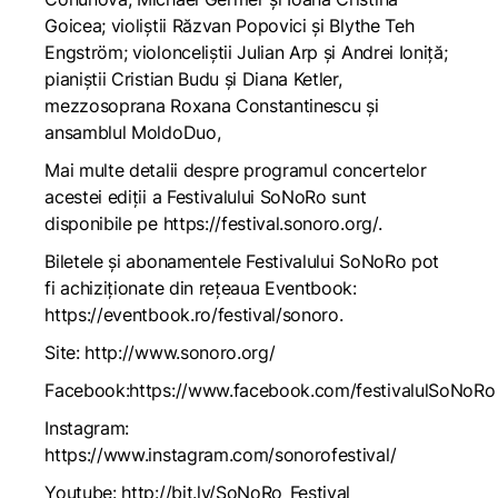
Goicea; violiștii Răzvan Popovici și Blythe Teh
Engström; violonceliștii Julian Arp și Andrei Ioniță;
pianiștii Cristian Budu și Diana Ketler,
mezzosoprana Roxana Constantinescu și
ansamblul MoldoDuo,
Mai multe detalii despre programul concertelor
acestei ediții a Festivalului SoNoRo sunt
disponibile pe
https://festival.sonoro.org/
.
Biletele și abonamentele Festivalului SoNoRo pot
fi achiziționate din rețeaua Eventbook:
https://eventbook.ro/festival/sonoro
.
Site:
http://www.sonoro.org/
Facebook:
https://www.facebook.com/festivalulSoNoRo
Instagram:
https://www.instagram.com/sonorofestival/
Youtube:
http://bit.ly/SoNoRo_Festival