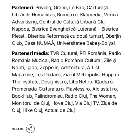
Parteneri
: Privileg, Grano, Le Bab, Cărturești,
Librăriile Humanitas, Branea.ro, Klarmedia, Vitrina
Advertising, Centrul de Cultură Urbană Cluj-
Napoca, Biserica Evanghelică-Luterană – Biserica
Pietati, Biserica Reformată cu două turnuri, Oberjin
Club, Casa NUMAÀ, Universitatea Babeș-Bolyai
Parteneri media
: TVR Cultural, RFI România, Radio
România Muzical, Radio România Cultural, Zile și
Nopți, Igloo, Zeppelin, Arhitectura, A List
Magazine, Les Dedans, Ziarul Metropolis, Happ.ro,
The Institute, Designist.ro, LiterNet.ro, IQads.ro,
Promenada-Culturala.ro, Flawless.ro, Aiciastat.ro,
BookHub, Palindrom.eu, Radio Cluj, The Woman,
Monitorul de Cluj, I love Cluj, Via Cluj TV, Ziua de
Cluj, I like Cluj, Actual de Cluj
SHARE