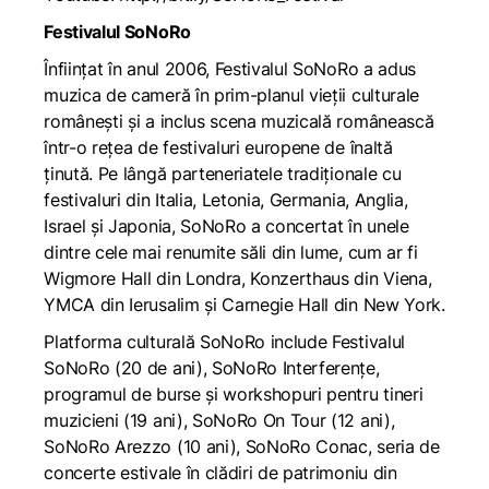
Festivalul SoNoRo
Înființat în anul 2006, Festivalul SoNoRo a adus
muzica de cameră în prim-planul vieții culturale
românești și a inclus scena muzicală românească
într-o rețea de festivaluri europene de înaltă
ținută. Pe lângă parteneriatele tradiționale cu
festivaluri din Italia, Letonia, Germania, Anglia,
Israel și Japonia, SoNoRo a concertat în unele
dintre cele mai renumite săli din lume, cum ar fi
Wigmore Hall din Londra, Konzerthaus din Viena,
YMCA din Ierusalim și Carnegie Hall din New York.
Platforma culturală SoNoRo include Festivalul
SoNoRo (20 de ani), SoNoRo Interferențe,
programul de burse și workshopuri pentru tineri
muzicieni (19 ani), SoNoRo On Tour (12 ani),
SoNoRo Arezzo (10 ani), SoNoRo Conac, seria de
concerte estivale în clădiri de patrimoniu din