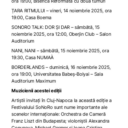
ora 19:00, Biserica Reformată cu două turnuri
ȚARA RITMULUI – vineri, 14 noiembrie 2025, ora
19:00, Casa Boema
SONORO TALK: DOR ȘI DAR – sâmbătă, 15
noiembrie 2025, ora 12:00, Oberjin Club – Salon
Auditorium
NANI, NANI – sâmbătă, 15 noiembrie 2025, ora
19:30, Casa NUMAÀ
BORDERLANDS – duminică, 16 noiembrie 2025,
ora 19:00,
Universitatea Babeș-Bolyai – Sala
Auditorium Maximum
Muzicienii acestei ediții
Artiștii invitați în Cluj-Napoca la această ediție a
Festivalului SoNoRo sunt nume importante ale
scenelor internaționale: Orchestra de Cameră
Franz Liszt din Budapesta; violoniștii Alexandra
Conunova, Michael Germer și Ioana Cristina