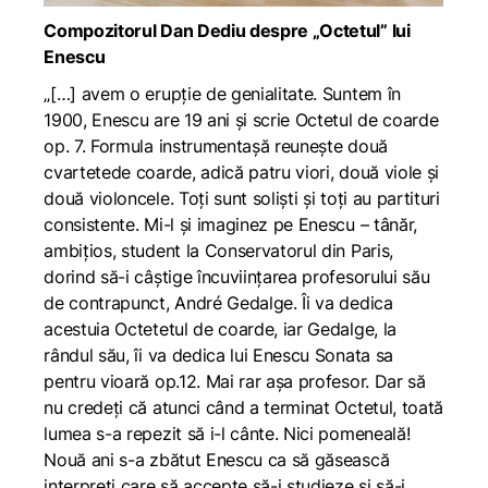
Compozitorul Dan Dediu despre „Octetul” lui
Enescu
„
[…]
avem o erupție de genialitate. Suntem în
1900, Enescu are 19 ani și scrie Octetul de coarde
op. 7. Formula instrumentașă reunește două
cvartetede coarde, adică patru viori, două viole și
două violoncele. Toți sunt soliști și toți au partituri
consistente. Mi-l și imaginez pe Enescu – tânăr,
ambițios, student la Conservatorul din Paris,
dorind să-i câștige încuviințarea profesorului său
de contrapunct, André Gedalge. Îi va dedica
acestuia Octetetul de coarde, iar Gedalge, la
rândul său, îi va dedica lui Enescu Sonata sa
pentru vioară op.12. Mai rar așa profesor. Dar să
nu credeți că atunci când a terminat Octetul, toată
lumea s-a repezit să i-l cânte. Nici pomeneală!
Nouă ani s-a zbătut Enescu ca să găsească
interpreți care să accepte să-i studieze și să-i