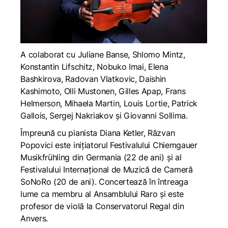
A colaborat cu Juliane Banse, Shlomo Mintz,
Konstantin Lifschitz, Nobuko Imai, Elena
Bashkirova, Radovan Vlatkovic, Daishin
Kashimoto, Olli Mustonen, Gilles Apap, Frans
Helmerson, Mihaela Martin, Louis Lortie, Patrick
Gallois, Sergej Nakriakov şi Giovanni Sollima.
Împreună cu pianista Diana Ketler, Răzvan
Popovici este iniţiatorul Festivalului Chiemgauer
Musikfrühling din Germania (22 de ani) şi al
Festivalului Internaţional de Muzică de Cameră
SoNoRo (20 de ani). Concertează în întreaga
lume ca membru al Ansamblului Raro și este
profesor de violă la Conservatorul Regal din
Anvers.