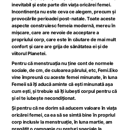
inevitabil și este parte din viața oricărei femei.
Incontinența nu este ceva ce alegem, precum și
provocările perioadei post-natale. Toate aceste
aspecte construiesc femeia modernă, mereu în
mișcare, care are nevoie de acceptare a
propriului corp, care este în căutare de mai mult
confort și care are grija de sănătatea ei și de
viitorul Planetei.
Pentru că menstruația nu ține cont de normele
sociale, de cm, de culoarea părului, etc, Femi.Eko
vine împreună cu aceste femei minunate, în luna
Femeii să îți aducă aminte că ești minunată așa
cum ești, și trebuie să îți iubești corpul pentru că
și el te iubește necondiționat.
Și pentru că ne dorim să aducem valoare în viața
oricărei femei, ca ea să se simtă bine în propriul
corp inclusiv la menstruație, în luna martie, am
pregătit o campanie cu prețuri speciale la