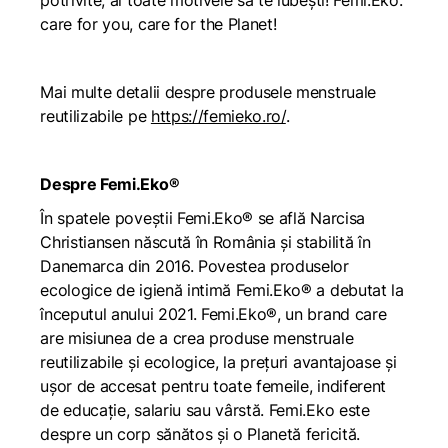
potrivite, ai toate motivele să te iubești! Femi.Eko:
care for you, care for the Planet!
Mai multe detalii despre produsele menstruale
reutilizabile pe
https://femieko.ro/
.
Despre Femi.Eko®
În spatele poveștii Femi.Eko® se află Narcisa
Christiansen născută în România și stabilită în
Danemarca din 2016. Povestea produselor
ecologice de igienă intimă Femi.Eko® a debutat la
începutul anului 2021. Femi.Eko®, un brand care
are misiunea de a crea produse menstruale
reutilizabile și ecologice, la prețuri avantajoase și
ușor de accesat pentru toate femeile, indiferent
de educație, salariu sau vârstă. Femi.Eko este
despre un corp sănătos și o Planetă fericită.