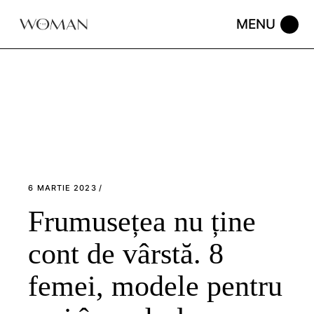
Skip
to
the
content
6 MARTIE 2023
Frumusețea nu ține
cont de vârstă. 8
femei, modele pentru