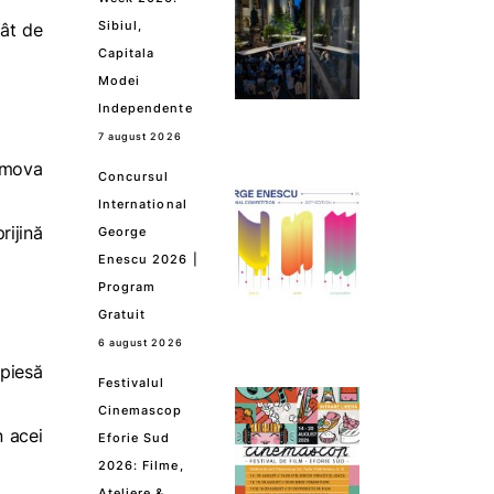
Sibiul,
cât de
Capitala
Modei
Independente
7 august 2026
romova
Concursul
International
rijină
George
Enescu 2026 |
Program
Gratuit
6 august 2026
 piesă
Festivalul
Cinemascop
n acei
Eforie Sud
2026: Filme,
Ateliere &