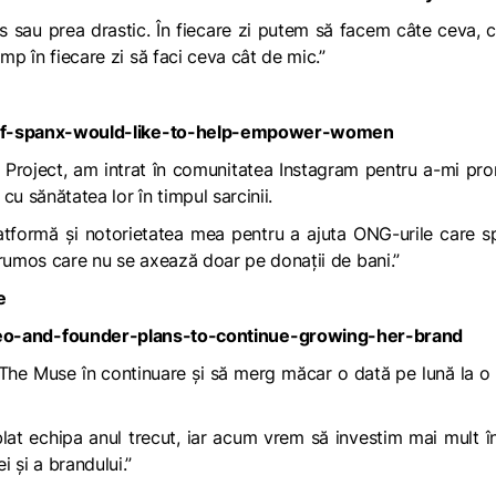
sus sau prea drastic. În fiecare zi putem să facem câte ceva, 
mp în fiecare zi să faci ceva cât de mic.”
 Project
, am intrat în comunitatea Instagram pentru a-mi p
 cu sănătatea lor în timpul sarcinii.
tformă și notorietatea mea pentru a ajuta ONG-urile care sp
frumos care nu se axează doar pe donații de bani.”
e
 The Muse în continuare și să merg măcar o dată pe lună la o
at echipa anul trecut, iar acum vrem să investim mai mult î
 și a brandului.”