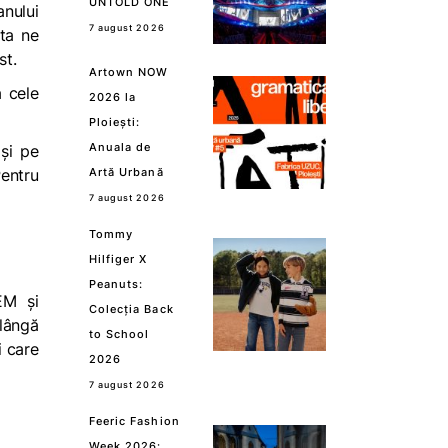
UNTOLD ONE
anului
7 august 2026
sta ne
st.
Artown NOW
ă cele
2026 la
Ploiești:
Anuala de
și pe
Pentru
Artă Urbană
7 august 2026
Tommy
Hilfiger X
Peanuts:
EM și
Colecția Back
lângă
to School
i care
2026
7 august 2026
Feeric Fashion
Week 2026: