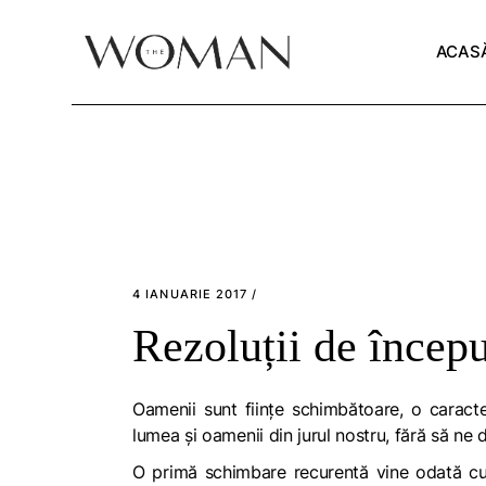
Skip
to
the
ACAS
content
4 IANUARIE 2017
Rezoluții de încep
Oamenii sunt ființe schimbătoare, o caract
lumea și oamenii din jurul nostru, fără să ne 
O primă schimbare recurentă vine odată cu î