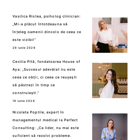
Vasilica Ristea, psiholog clinician:
„Mi-a plăcut întotdeauna să
înțeleg oamenii dincolo de ceea ce
este vizibil”
29 iunie 2026
Cecilia Pită, fondatoarea House of
Aya: „Succesul adevărat nu este
ceea ce obții, ci ceea ce reușești
să păstrezi în timp ce
construiești.”
19 iunie 2026
Nicoleta Poptile, expert în
managementul medical la Perfect
Consulting: „Ca lider, nu mai este
suficient să rezolvi probleme.