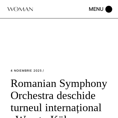
Skip
to
the
content
4 NOIEMBRIE 2025
Romanian Symphony
Orchestra deschide
turneul internațional