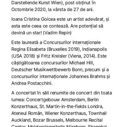
Darstellende Kunst Wien), post obținut în
Octombrie 2020, la vârsta de 27 de ani.
Ioana Cristina Goicea este un artist adevărat, și
asta este ceea ce contează. Are potențial să
devină un star!
(Vadim Repin)
Este laureată a Concursurilor internaționale
Regina Elisabeta (Bruxelles 2019), Indianapolis
(USA 2018) și Fritz Kreisler (Viena, 2014). Este
câștigătoarea concursurilor Michael Hill,
Deutscher Musikwettbewerb Bonn, precum și a
concursurilor internaționale Johannes Brahms și
Andrea Postacchini.
A concertat în săli renumite de concert din toata
lumea: Concertgebouw Amsterdam, Berlin
Konzerthaus, St. Martin-in-the-fields Londra,
Ateneul Român, Wiener Konzerthaus, Townhall
Auckland, Bozar Brussels, Melbourne Recital
Centre, Meistersingerhalle Nürnberg, Shanghai