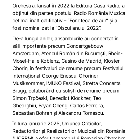
Orchestra, lansat în 2022 la Editura Casa Radio, a
obținut din partea postului Radio România Muzical
cel mai înalt calificativ – “Fonoteca de aur” și a
fost nominalizat la “Discul anului 2022”.
De-a lungul anilor, ansamblurile au concertat în
săli importante precum Concertgebouw
Amsterdam, Ateneul Român din București, Rhein-
Mosel-Halle Koblenz, Casino de Madrid, Kloster
Chorin, în festivaluri de renume precum Festivalul
Internațional George Enescu, Choriner
Musiksommer, IMUKO Festival, Stretta Concerts
Brugg, colaborând cu soliști de renume precum
Simon Trpčeski, Benedict Klöckner, Teo
Gheorghiu, Bryan Cheng, Carlos Ferreira,
Sebastian Bohren și Alexandru Tomescu.
În luna ianuarie 2025, Uniunea Criticilor,
Redactorilor și Realizatorilor Muzicali din România
(UCRRM) a oferit ansamblului Romanian Chamber