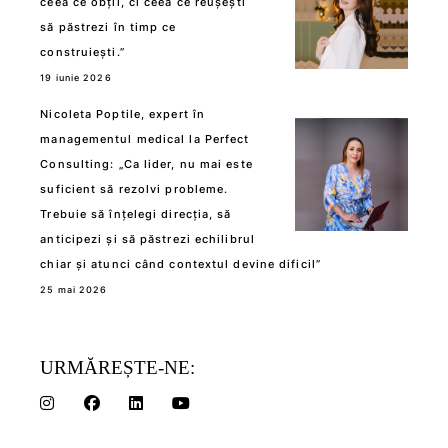
ceea ce obții, ci ceea ce reușești
să păstrezi în timp ce
construiești.”
19 iunie 2026
Nicoleta Poptile, expert în
managementul medical la Perfect
Consulting: „Ca lider, nu mai este
suficient să rezolvi probleme.
Trebuie să înțelegi direcția, să
anticipezi și să păstrezi echilibrul
chiar și atunci când contextul devine dificil”
25 mai 2026
URMĂREȘTE-NE: