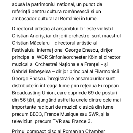
adusă la patrimoniul național, un punct de
referință pentru cultura românească și un
ambasador cultural al României în lume.
Directorul artistic al ansamblurilor este violistul
Cristian Andriș, iar dirijorii orchestrei sunt maestrul
Cristian Măcelaru – directorul artistic al
Festivalului Internațional George Enescu, dirijor
principal al WDR Sinfonieorchester Köln și director
muzical al Orchestrei Naționale a Franței – și
Gabriel Bebeșelea – dirijor principal al Filarmonicii
George Enescu. Înregistrările ansamblurilor sunt
distribuite în întreaga lume prin rețeaua European
Broadcasting Union, care cuprinde 69 de posturi
din 56 țări, ajungând astfel la unele dintre cele mai
importante radiouri de muzică clasică din lume
precum BBC3, France Musique sau SWR, și la
televiziuni precum TVR sau France 3.
Primul compact disc al Romanian Chamber