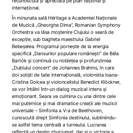
recunoscută și apreciată pe plan național și
internațional.
În minunata sală Héritage a Academiei Naționale
de Muzică „Gheorghe Dima”, Romanian Symphony
Orchestra va lăsa moștenire Clujului o seară de
excepție, sub bagheta maestrului Gabriel
Bebeșelea. Programul pornește de la energia
specifică „Dansurilor populare românești” de Béla
Bartók și continuă cu noblețea și profunzimea
„Dublului concert” de Johannes Brahms, în care
doi soliști de talie internațională, violonista Ioana-
Cristina Goicea și violoncelistul Benedict Klöckner,
se vor întâlni într-un dialog muzical intens și
emoționant. Seara va culmina cu una dintre cele
mai puternice și mai dramatice creații ale muzicii
universale – Simfonia a V-a de Beethoven,
cunoscută drept
Simfonia destinului
, subliniindu-
se astfel tema centrală a turneului. Lucrarea
reflectă un destin zbuciumat, dar și o victorie a