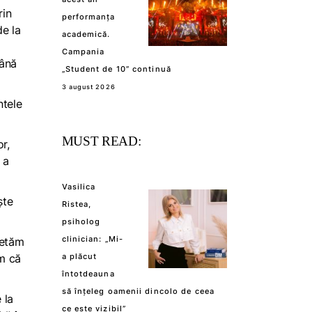
rin
performanța
de la
academică.
Campania
mână
„Student de 10” continuă
3 august 2026
ntele
MUST READ:
r,
 a
Vasilica
ște
Ristea,
psiholog
clinician: „Mi-
petăm
ăm că
a plăcut
întotdeauna
să înțeleg oamenii dincolo de ceea
 la
ce este vizibil”