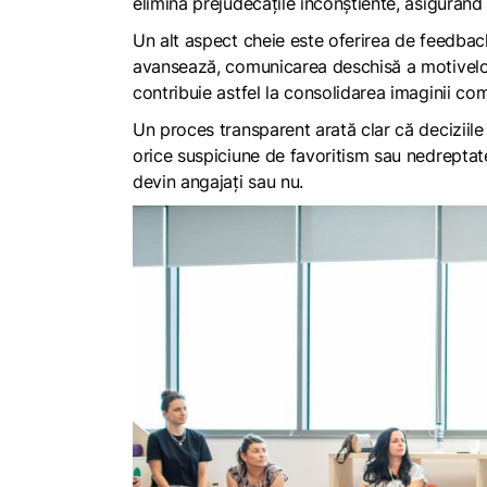
elimina prejudecățile inconștiente, asigurând
Un alt aspect cheie este oferirea de feedback
avansează, comunicarea deschisă a motivelor 
contribuie astfel la consolidarea imaginii co
Un proces transparent arată clar că deciziile 
orice suspiciune de favoritism sau nedreptate.
devin angajați sau nu.