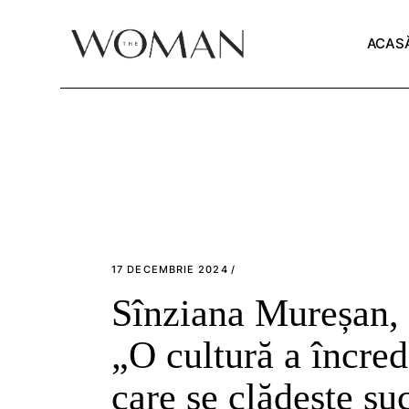
Skip
to
the
ACAS
content
17 DECEMBRIE 2024
Sînziana Mureșan,
„O cultură a încred
care se clădește su