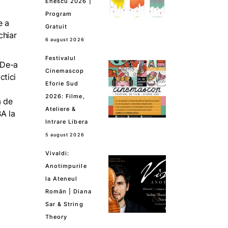
Enescu 2026 |
Program
e a
Gratuit
chiar
6 august 2026
Festivalul
. De-a
Cinemascop
ctici
Eforie Sud
2026: Filme,
ă de
Ateliere &
BA la
Intrare Libera
5 august 2026
Vivaldi:
Anotimpurile
la Ateneul
Român | Diana
Sar & String
Theory