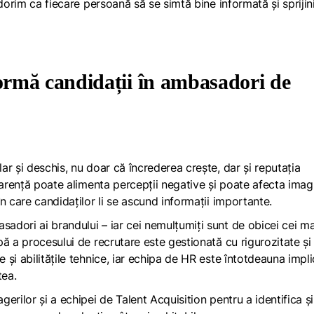
dorim ca fiecare persoană să se simtă bine informată și sprijini
rmă candidații în ambasadori de
r și deschis, nu doar că încrederea crește, dar și reputația
parență poate alimenta percepții negative și poate afecta imag
n care candidaților li se ascund informații importante.
dori ai brandului – iar cei nemulțumiți sunt de obicei cei ma
ă a procesului de recrutare este gestionată cu rigurozitate și
și abilitățile tehnice, iar echipa de HR este întotdeauna impl
tea.
erilor și a echipei de Talent Acquisition pentru a identifica și