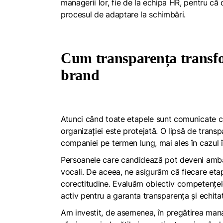
managerii lor, fie de la echipa HR, pentru că 
procesul de adaptare la schimbări.
Cum transparența transfo
brand
Atunci când toate etapele sunt comunicate cla
organizației este protejată. O lipsă de trans
companiei pe termen lung, mai ales în cazul î
Persoanele care candidează pot deveni ambasa
vocali. De aceea, ne asigurăm că fiecare etap
corectitudine. Evaluăm obiectiv competențele 
activ pentru a garanta transparența și echita
Am investit, de asemenea, în pregătirea manag