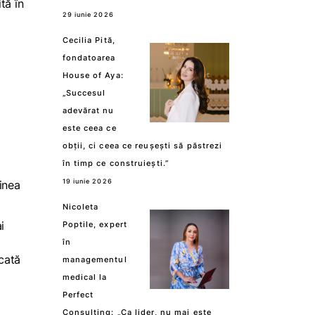
tă în
29 iunie 2026
Cecilia Pită,
fondatoarea
House of Aya:
„Succesul
adevărat nu
este ceea ce
obții, ci ceea ce reușești să păstrezi
în timp ce construiești.”
19 iunie 2026
inea
Nicoleta
i
Poptile, expert
în
icată
managementul
medical la
Perfect
Consulting: „Ca lider, nu mai este