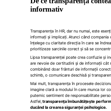
De ce transparența conteaz
informativ
Transparența în HR, dar nu numai, este esenț
informați și implicați. Atunci când compania 
înțelege cu claritate direcția în care se îndre
prioritizeze sarcinile corect și să se concen
Lipsa transparenței poate crea confuzie și i
are nevoie de certitudini și de informații cât 
combinând doar frânturi de informații corecte,
schimb, o comunicare deschisă și transparent
Mai mult, transparența în procesele decizional
imagine clară a modului în care munca lor con
puternic sentiment de responsabilitate persona
Astfel,
transparența îmbunătățește performanț
ducând la crearea siguranței psihologice.