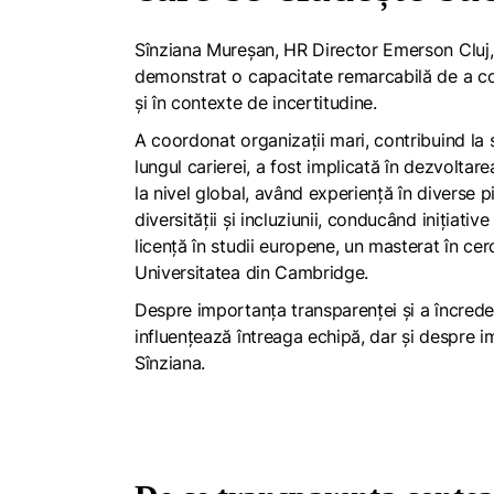
Sînziana Mureșan, HR Director Emerson Cluj, 
demonstrat o capacitate remarcabilă de a co
și în contexte de incertitudine.
A coordonat organizații mari, contribuind la s
lungul carierei, a fost implicată în dezvolta
la nivel global, având experiență în diverse 
diversității și incluziunii, conducând inițiat
licență în studii europene, un masterat în c
Universitatea din Cambridge.
Despre importanța transparenței și a încrederi
influențează întreaga echipă, dar și despre 
Sînziana.