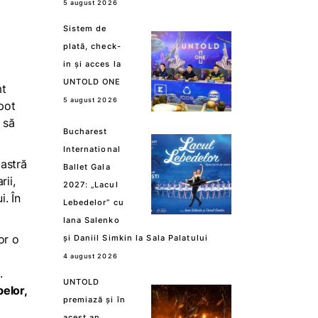
5 august 2026
Sistem de
plată, check-
in și acces la
UNTOLD ONE
mt
5 august 2026
pot
 să
Bucharest
International
oastră
Ballet Gala
rii,
2027: „Lacul
i. În
Lebedelor” cu
Iana Salenko
or o
și Daniil Simkin la Sala Palatului
4 august 2026
.
UNTOLD
pelor,
premiază și în
acest an