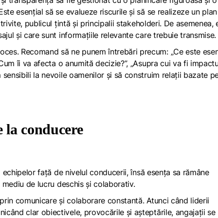
ste esențial să se evalueze riscurile și să se realizeze un plan
rivite, publicul țintă și principalii stakeholderi. De asemenea, 
ajul și care sunt informațiile relevante care trebuie transmise
roces. Recomand să ne punem întrebări precum: „Ce este esen
„Cum îi va afecta o anumită decizie?”, „Asupra cui va fi impactu
sensibili la nevoile oamenilor și să construim relații bazate p
e la conducere
l echipelor față de nivelul conducerii, însă esența sa rămâne
i mediu de lucru deschis și colaborativ.
 prin comunicare și colaborare constantă. Atunci când liderii
ând clar obiectivele, provocările și așteptările, angajații se