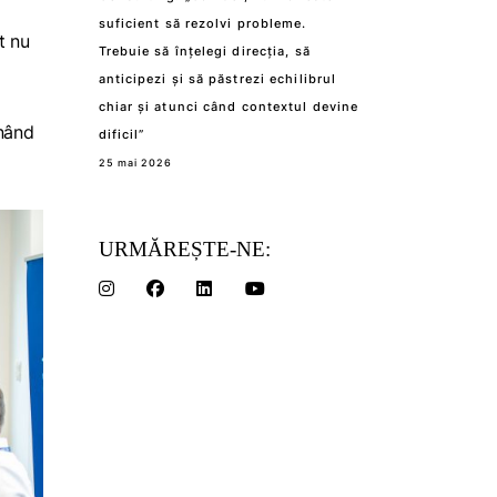
suficient să rezolvi probleme.
t nu
Trebuie să înțelegi direcția, să
anticipezi și să păstrezi echilibrul
chiar și atunci când contextul devine
inând
dificil”
25 mai 2026
URMĂREȘTE-NE: