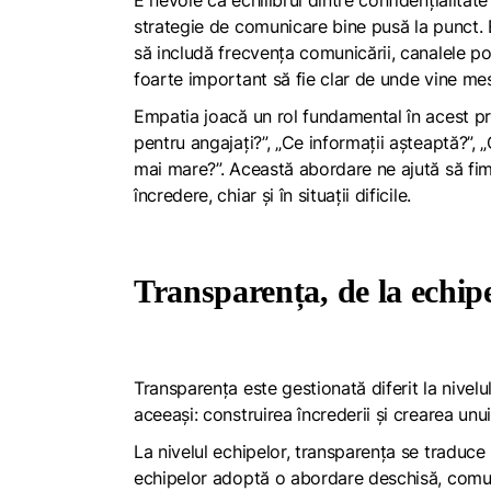
strategie de comunicare bine pusă la punct. E
să includă frecvența comunicării, canalele pot
foarte important să fie clar de unde vine mes
Empatia joacă un rol fundamental în acest p
pentru angajați?”, „Ce informații așteaptă?”, 
mai mare?”. Această abordare ne ajută să fim 
încredere, chiar și în situații dificile.
Transparența, de la echip
Transparența este gestionată diferit la nivelu
aceeași: construirea încrederii și crearea unu
La nivelul echipelor, transparența se traduce
echipelor adoptă o abordare deschisă, comunic