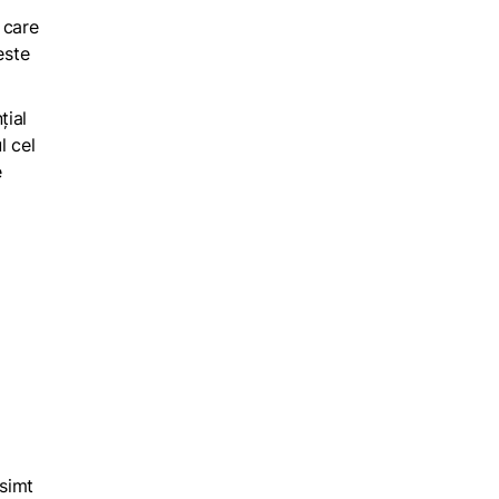
 care
este
.
țial
l cel
e
 simt