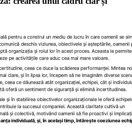
ă: crearea unui cadru clar și
ială pentru a construi un mediu de lucru în care oamenii se si
comunică deschis viziunea, obiectivele și așteptările, oamenii 
aptă organizația și rolul lor în acest proces. Aceasta le permite
treze pe activitățile care aduc cea mai mare valoare.
ncertitudine, ceea ce duce la scăderea performanței. Mintea n
mai clare, și în lipsa lor, începem să ne imaginăm diverse scena
 ceea ce dăunează atât organizației, echipei, cât și individulu
ă oferă un sentiment de siguranță și elimină incertitudinea.
e și în stabilirea obiectivelor organizaționale le oferă echipel
tribuie la succesul companiei. Această claritate cultivă un
lă și colectivă, motivând oamenii să fie proactivi și implicați
a individuală, și, în același timp, întărește coeziunea echi