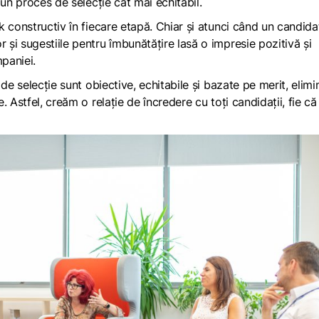
 un proces de selecție cât mai echitabil.
 constructiv în fiecare etapă. Chiar și atunci când un candida
și sugestiile pentru îmbunătățire lasă o impresie pozitivă și
mpaniei.
de selecție sunt obiective, echitabile și bazate pe merit, elim
 Astfel, creăm o relație de încredere cu toți candidații, fie că