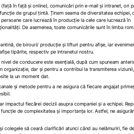
ță în față și online), comunicări prin e-mail și intranet, ori p
 funcție de grupul țintă. Ținem seama de diversitatea echipei, 
 persoane care lucrează în producție la cele care lucrează în
naționalități. De asemenea, toate comunicările sunt în limba ro
antină, de birouri/ producție și lifturi pentru afișe, iar evenime
ișe tipărite, respectiv pe intranetul nostru.
 la nivel de conducere este esențială, după cum spuneam anterio
 organizație, dar și pentru a contribui la transmiterea viziunii,
olosite la un moment dat.
canale și metode pentru a ne asigura că fiecare angajat prime
sibil.
ar impactul fiecărei decizii asupra companiei și a echipei. Re
 funcție de complexitatea și importanța lor. Astfel, ne asigur
colegele să ceară clarificări atunci când au nelămuriri, fie de